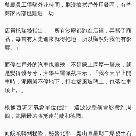
餐廳員工得額外花時間，刷洗擦拭戶外用餐區，有些
商家內部也難逃一劫
店員托瑞絲指出，「所有沙塵都跑進店裡，弄髒了商
品，每當有人走進來就得拖地，所以顯然對我們有影
響。」
而停在戶外的汽車也遭殃，不是蒙上厚厚一層灰，就
是變得髒兮兮，大學生羅佩茲表示，「我今天早上開
車時，泥雨就不停地下，打在擋風玻璃上，也落在車
頂上。」
根據西班牙氣象單位估計，這波沙塵暴會影響到周
四，範圍最遠將抵達荷蘭和德國。
而鏡頭轉到秘魯，秘魯北部一處山區星期二爆發土石