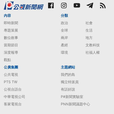
內容
分類
即時新聞
政治
社會
專題策展
全球
生活
數位敘事
兩岸
地方
當期節目
產經
文教科技
深度報導
環境
社福人權
觀點
公廣集團
主題網站
公共電視
我們的島
PTS TW
獨立特派員
公視台語台
有話好說
中華電視公司
P#新聞實驗室
客家電視台
PNN新聞議題中心