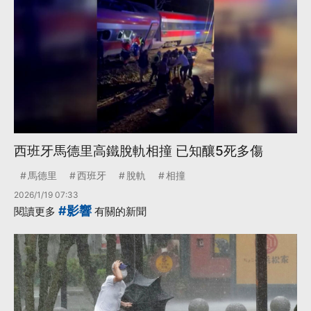
西班牙馬德里高鐵脫軌相撞 已知釀5死多傷
馬德里
西班牙
脫軌
相撞
2026/1/19 07:33
#影響
閱讀更多
有關的新聞