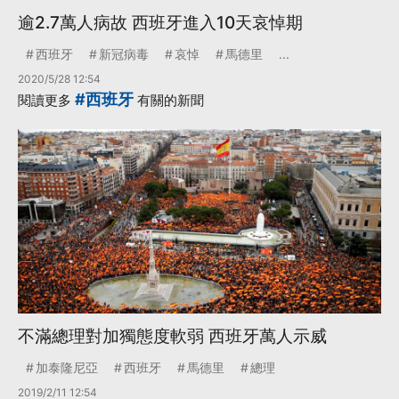
逾2.7萬人病故 西班牙進入10天哀悼期
西班牙
新冠病毒
哀悼
馬德里
...
2020/5/28 12:54
#西班牙
閱讀更多
有關的新聞
不滿總理對加獨態度軟弱 西班牙萬人示威
加泰隆尼亞
西班牙
馬德里
總理
2019/2/11 12:54