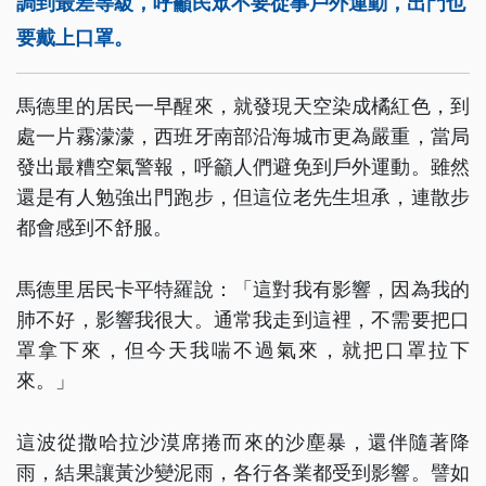
調到最差等級，呼籲民眾不要從事戶外運動，出門也
要戴上口罩。
馬德里的居民一早醒來，就發現天空染成橘紅色，到
處一片霧濛濛，西班牙南部沿海城市更為嚴重，當局
發出最糟空氣警報，呼籲人們避免到戶外運動。雖然
還是有人勉強出門跑步，但這位老先生坦承，連散步
都會感到不舒服。
馬德里居民卡平特羅說：「這對我有影響，因為我的
肺不好，影響我很大。通常我走到這裡，不需要把口
罩拿下來，但今天我喘不過氣來，就把口罩拉下
來。」
這波從撒哈拉沙漠席捲而來的沙塵暴，還伴隨著降
雨，結果讓黃沙變泥雨，各行各業都受到影響。譬如