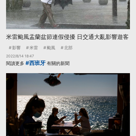
米雷颱風盂蘭盆節連假侵擾 日交通大亂影響遊客
影響
米雷
颱風
北部
2022/8/14 18:47
#西班牙
閱讀更多
有關的新聞