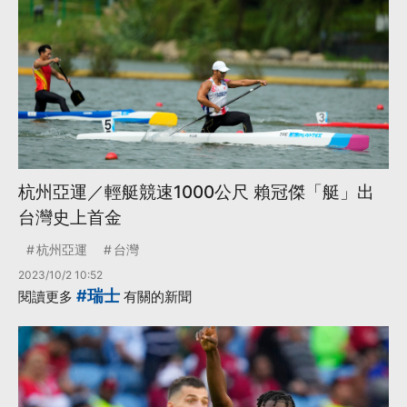
杭州亞運／輕艇競速1000公尺 賴冠傑「艇」出
台灣史上首金
杭州亞運
台灣
2023/10/2 10:52
#瑞士
閱讀更多
有關的新聞