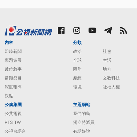
內容
分類
即時新聞
政治
社會
專題策展
全球
生活
數位敘事
兩岸
地方
當期節目
產經
文教科技
深度報導
環境
社福人權
觀點
公廣集團
主題網站
公共電視
我們的島
PTS TW
獨立特派員
公視台語台
有話好說