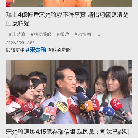
瑞士4億帳戶宋楚瑜駁不符事實 趙怡翔籲應清楚
回應釋疑
宋楚瑜
拉法葉艦
帳戶
趙怡翔
...
2022/2/23 12:56
#宋楚瑜
閱讀更多
有關的新聞
宋楚瑜遭爆4.15億存瑞信銀 親民黨：司法已證明