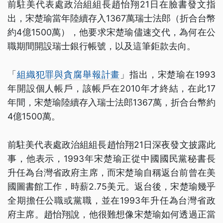
前駐美代表處政治組組長趙怡翔21日在臉書發文指
出，宋楚瑜當年陸續存入1367萬瑞士法郎（折合台幣
約4億1500萬），他要求宋楚瑜儘速交代，為何在公
職期間開設瑞士銀行帳號，以及這筆鉅款去向。
「
組織犯罪與貪腐舉報計畫
」指出，宋楚瑜在1993
年開設個人帳戶，該帳戶在2010年才終結，在此17
年間，宋楚瑜陸續存入瑞士法郎1367萬，折合台幣約
4億1500萬。
前駐美代表處政治組組長趙怡翔21日深夜發文披露此
事，他表示，1993年宋楚瑜正從中國國民黨秘書長
升任為台灣省政府主席，而宋楚瑜自稱返台前曾在美
國圖書館工作，時薪2.75美元。返台後，宋楚瑜幾乎
全期擔任公職或黨職，並在1993年升任為台灣省政
府主席。趙怡翔說，他很難想像宋楚瑜如何透過正當