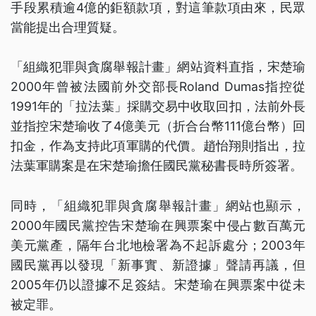
手段累積逾4億的鉅額款項，對這筆款項由來，民眾
當能提出合理質疑。
「組織犯罪與貪腐舉報計畫」網站資料直指，宋楚瑜
2000年曾被法國前外交部長Roland Dumas指控從
1991年的「拉法葉」採購交易中收取回扣，法前外長
並指控宋楚瑜收了4億美元（折合台幣111億台幣）回
扣金，作為支持此項軍購的代價。趙怡翔則指出，拉
法葉軍購案是在宋楚瑜擔任國民黨秘書長時所簽署。
同時，「組織犯罪與貪腐舉報計畫」網站也顯示，
2000年國民黨控告宋楚瑜在興票案中侵占數百萬元
美元黨產，隔年台北地檢署為不起訴處分；2003年
國民黨再以發現「新事實、新證據」聲請再議，但
2005年仍以證據不足簽結。宋楚瑜在興票案中從未
被定罪。