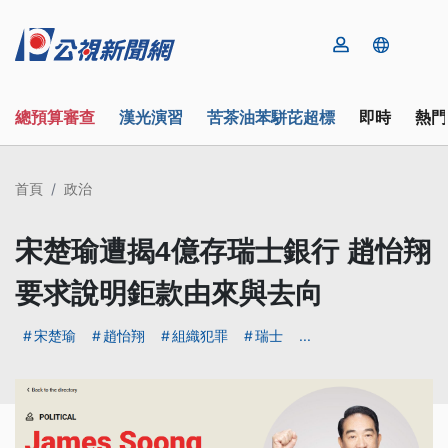
總預算審查
漢光演習
苦茶油苯駢芘超標
即時
熱門
首頁
政治
宋楚瑜遭揭4億存瑞士銀行 趙怡翔
要求說明鉅款由來與去向
宋楚瑜
趙怡翔
組織犯罪
瑞士
...