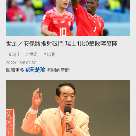
世足／安保路推射破門 瑞士1比0擊敗喀麥隆
瑞士
世足
比賽
2022/11/25 07:57
#宋楚瑜
閱讀更多
有關的新聞