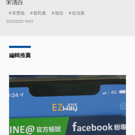
宋清白
宋楚瑜
親民黨
瑞信
拉法葉
2022/2/22 19:51
編輯推薦