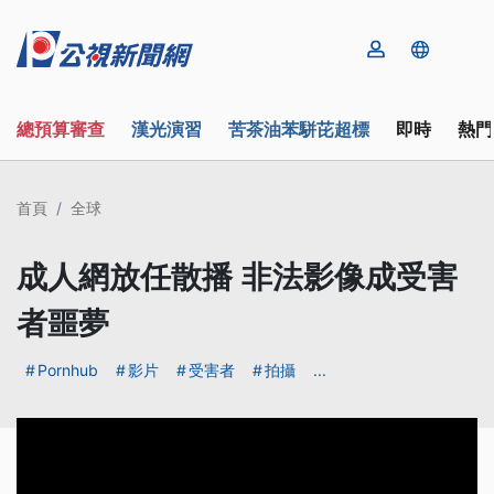
總預算審查
漢光演習
苦茶油苯駢芘超標
即時
熱門
首頁
全球
成人網放任散播 非法影像成受害
者噩夢
Pornhub
影片
受害者
拍攝
...