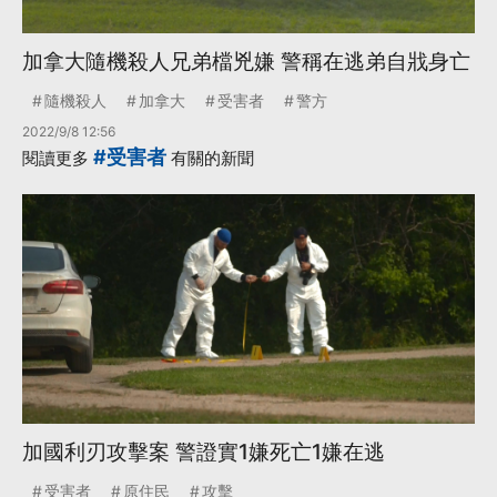
加拿大隨機殺人兄弟檔兇嫌 警稱在逃弟自戕身亡
隨機殺人
加拿大
受害者
警方
2022/9/8 12:56
#受害者
閱讀更多
有關的新聞
加國利刃攻擊案 警證實1嫌死亡1嫌在逃
受害者
原住民
攻擊