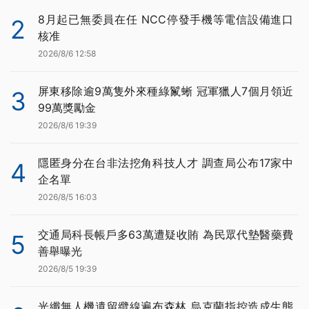
8月起已無委員在任 NCC停發手機等電信設備進口
2
核准
2026/8/6 12:58
屏東移除逾9萬隻外來種綠鬣蜥 冠軍獵人7個月領近
3
99萬獎勵金
2026/8/6 19:39
隱匿身分在台非法挖角科技人才 調查局公布17家中
4
企名單
2026/8/5 16:03
交通局科長帳戶多63萬遭疑收賄 為民眾代墊醫藥費
5
善舉曝光
2026/8/5 19:39
光纖無人機遺留纜線遍布森林 烏克蘭指控造成生態