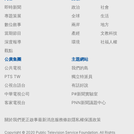
即時新聞
政治
社會
專題策展
全球
生活
數位敘事
兩岸
地方
當期節目
產經
文教科技
深度報導
環境
社福人權
觀點
公廣集團
主題網站
公共電視
我們的島
PTS TW
獨立特派員
公視台語台
有話好說
中華電視公司
P#新聞實驗室
客家電視台
PNN新聞議題中心
關於我們
更正啟事
最新消息
服務條款
隱私權保護政策
Copyright © 2020 Public Television Service Foundation. All Rights