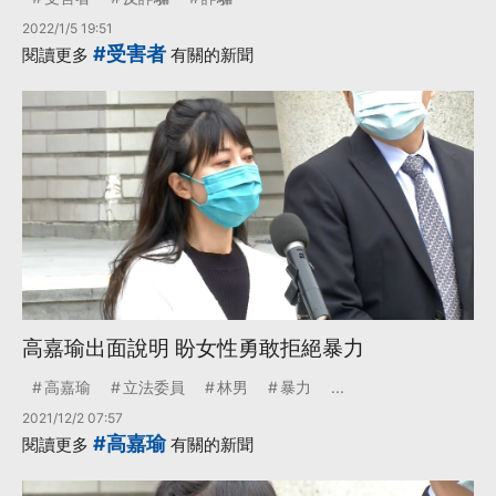
2022/1/5 19:51
#受害者
閱讀更多
有關的新聞
高嘉瑜出面說明 盼女性勇敢拒絕暴力
高嘉瑜
立法委員
林男
暴力
...
2021/12/2 07:57
#高嘉瑜
閱讀更多
有關的新聞