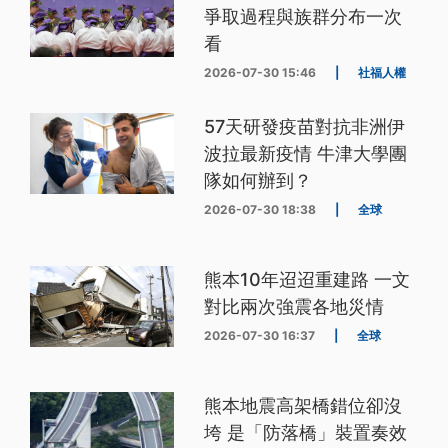
爭取過程與族群分布一次
看
2026-07-30 15:46
|
社福人權
57天研發疫苗對抗非洲伊
波拉最新疫情 牛津大學團
隊如何辦到？
2026-07-30 18:38
|
全球
熊本10年迢迢重建路 一文
對比兩次強震各地災情
2026-07-30 16:37
|
全球
熊本地震高架橋錯位卻沒
垮 是「防落橋」裝置奏效