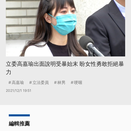
立委高嘉瑜出面說明受暴始末 盼女性勇敢拒絕暴
力
高嘉瑜
立法委員
林男
哽咽
2021/12/1 19:51
編輯推薦