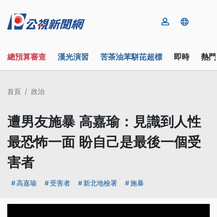
總預算審查
漢光演習
苦茶油苯駢芘超標
即時
熱門
首頁
政治
遭男友施暴 高嘉瑜：見識到人性
最恐怖一面 盼自己是最後一個受
害者
高嘉瑜
受害者
新北地檢署
施暴