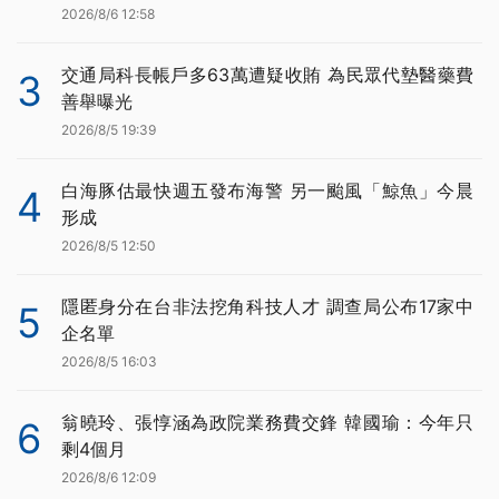
2026/8/6 12:58
交通局科長帳戶多63萬遭疑收賄 為民眾代墊醫藥費
3
善舉曝光
2026/8/5 19:39
白海豚估最快週五發布海警 另一颱風「鯨魚」今晨
4
形成
2026/8/5 12:50
隱匿身分在台非法挖角科技人才 調查局公布17家中
5
企名單
2026/8/5 16:03
翁曉玲、張惇涵為政院業務費交鋒 韓國瑜：今年只
6
剩4個月
2026/8/6 12:09