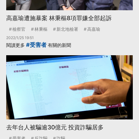
高嘉瑜遭施暴案 林秉樞8項罪嫌全部起訴
檢察官
林秉樞
新北地檢署
高嘉瑜
2022/1/25 19:51
#受害者
閱讀更多
有關的新聞
去年台人被騙逾30億元 投資詐騙居多
受害者
反詐騙
詐騙