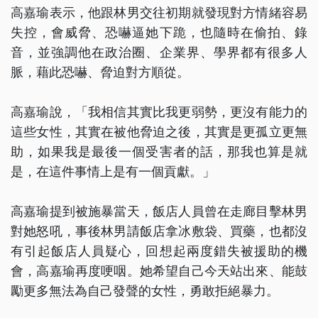
高嘉瑜表示，他跟林男交往初期就發現對方情緒容易
失控，會威脅、恐嚇逼她下跪，也隨時在偷拍、錄
音，並強調他在政治圈、企業界、學界都有很多人
脈，藉此恐嚇、脅迫對方順從。
高嘉瑜說，「我相信其實比我更弱勢，更沒有能力的
這些女性，其實在被他脅迫之後，其實是更孤立更無
助，如果我是最後一個受害者的話，那我也算是就
是，在這件事情上是有一個貢獻。」
高嘉瑜提到被施暴當天，飯店人員曾在走廊目擊林男
對她怒吼，事後林男請飯店拿冰敷袋、買藥，也都沒
有引起飯店人員疑心，回想起兩度錯失被援助的機
會，高嘉瑜再度哽咽。她希望自己今天站出來、能鼓
勵更多無法為自己發聲的女性，勇敢拒絕暴力。