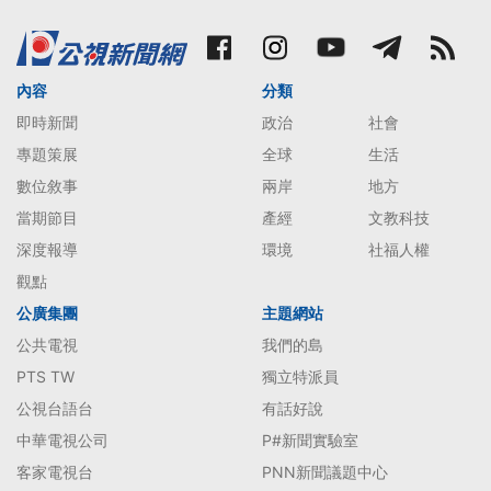
內容
分類
即時新聞
政治
社會
專題策展
全球
生活
數位敘事
兩岸
地方
當期節目
產經
文教科技
深度報導
環境
社福人權
觀點
公廣集團
主題網站
公共電視
我們的島
PTS TW
獨立特派員
公視台語台
有話好說
中華電視公司
P#新聞實驗室
客家電視台
PNN新聞議題中心