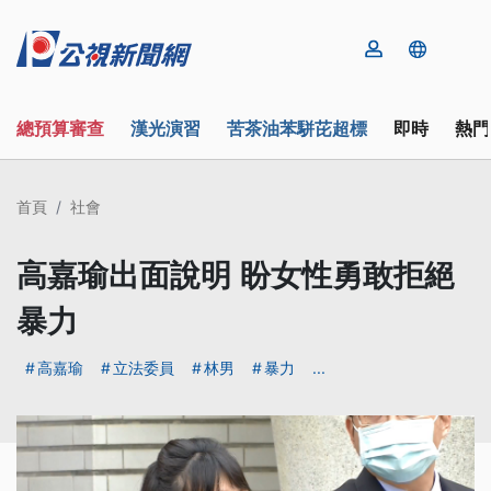
總預算審查
漢光演習
苦茶油苯駢芘超標
即時
熱門
首頁
社會
高嘉瑜出面說明 盼女性勇敢拒絕
暴力
高嘉瑜
立法委員
林男
暴力
...