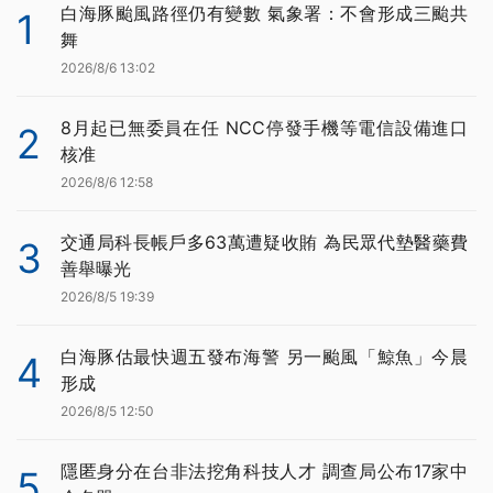
白海豚颱風路徑仍有變數 氣象署：不會形成三颱共
1
舞
2026/8/6 13:02
8月起已無委員在任 NCC停發手機等電信設備進口
2
核准
2026/8/6 12:58
交通局科長帳戶多63萬遭疑收賄 為民眾代墊醫藥費
3
善舉曝光
2026/8/5 19:39
白海豚估最快週五發布海警 另一颱風「鯨魚」今晨
4
形成
2026/8/5 12:50
隱匿身分在台非法挖角科技人才 調查局公布17家中
5