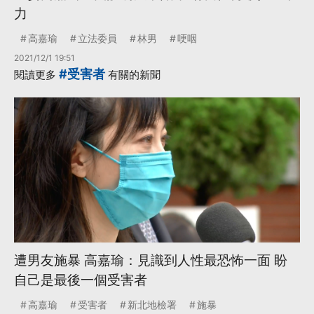
力
高嘉瑜
立法委員
林男
哽咽
2021/12/1 19:51
#受害者
閱讀更多
有關的新聞
遭男友施暴 高嘉瑜：見識到人性最恐怖一面 盼
自己是最後一個受害者
高嘉瑜
受害者
新北地檢署
施暴