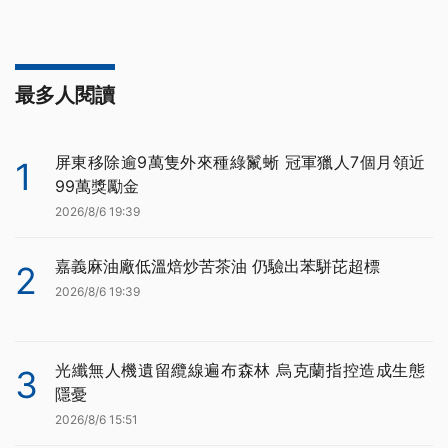
最多人閱讀
屏東移除逾9萬隻外來種綠鬣蜥 冠軍獵人7個月領近
1
99萬獎勵金
2026/8/6 19:39
嘉義麻油廠低溫焙炒苦茶油 仍驗出苯駢芘超標
2
2026/8/6 19:39
光纖無人機遺留纜線遍布森林 烏克蘭指控造成生態
3
隱憂
2026/8/6 15:51