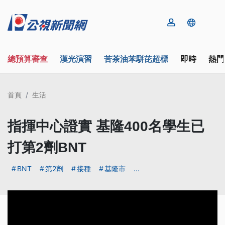
總預算審查
漢光演習
苦茶油苯駢芘超標
即時
熱門
首頁
生活
指揮中心證實 基隆400名學生已
打第2劑BNT
BNT
第2劑
接種
基隆市
...