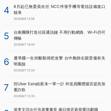
8月起已無委員在任 NCC停發手機等電信設備進口
4
核准
2026/8/6 12:58
台南團隊打造社區通訊鏈 不用行動網路、Wi-Fi仍可
5
傳輸
2026/8/7 19:40
遭準國一生持斷裂掃把攻擊 台中教師右眼受傷有失
6
明風險
2026/8/7 12:34
控Uber Eats給薪未一單一計 外送員團體揚言提告加
7
重詐欺
2026/8/7 12:35
派李文詳出任兆基董事長 兩日後宏碁發重訊辭職