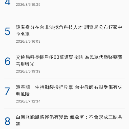
4
2026/8/6 19:39
隱匿身分在台非法挖角科技人才 調查局公布17家中
5
企名單
2026/8/5 16:03
交通局科長帳戶多63萬遭疑收賄 為民眾代墊醫藥費
6
善舉曝光
2026/8/5 19:39
遭準國一生持斷裂掃把攻擊 台中教師右眼受傷有失
7
明風險
2026/8/7 12:34
白海豚颱風路徑仍有變數 氣象署：不會形成三颱共
8
舞