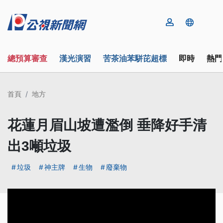
總預算審查
漢光演習
苦茶油苯駢芘超標
即時
熱門
首頁
地方
花蓮月眉山坡遭濫倒 垂降好手清
出3噸垃圾
垃圾
神主牌
生物
廢棄物