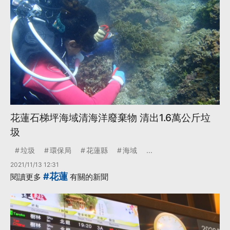
花蓮石梯坪海域清海洋廢棄物 清出1.6萬公斤垃
圾
垃圾
環保局
花蓮縣
海域
...
2021/11/13 12:31
#花蓮
閱讀更多
有關的新聞