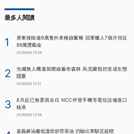
最多人閱讀
屏東移除逾9萬隻外來種綠鬣蜥 冠軍獵人7個月領近
1
99萬獎勵金
2026/8/6 19:39
光纖無人機遺留纜線遍布森林 烏克蘭指控造成生態
2
隱憂
2026/8/6 15:51
8月起已無委員在任 NCC停發手機等電信設備進口
3
核准
2026/8/6 12:58
嘉義麻油廠低溫焙炒苦茶油 仍驗出苯駢芘超標