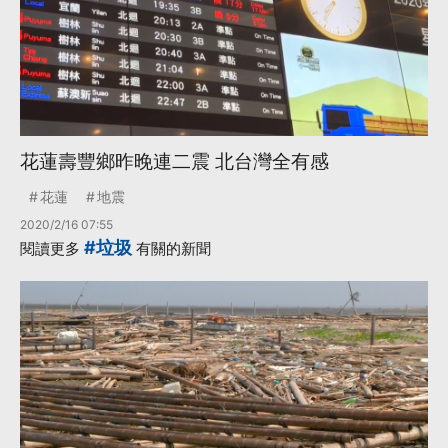
花蓮壽豐鄉昨晚連二震 北台灣全有感
花蓮
地震
2020/2/16 07:55
#垃圾
閱讀更多
有關的新聞