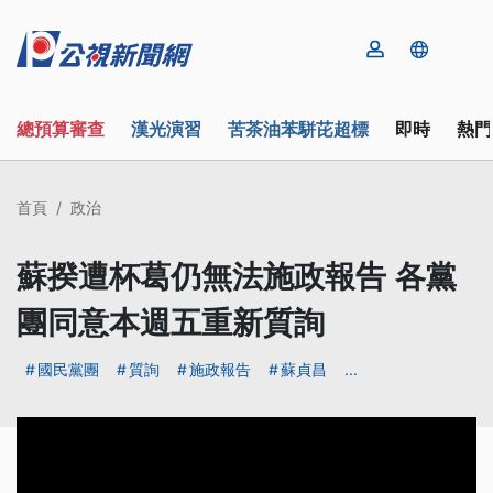
總預算審查
漢光演習
苦茶油苯駢芘超標
即時
熱門
首頁
政治
蘇揆遭杯葛仍無法施政報告 各黨
團同意本週五重新質詢
國民黨團
質詢
施政報告
蘇貞昌
...