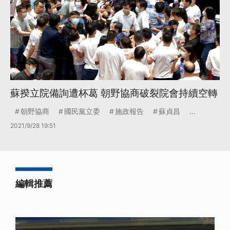
蘇揆立院備詢遭杯葛 朝野協商破裂院會持續空轉
朝野協商
國民黨立委
施政報告
蘇貞昌
...
2021/9/28 19:51
編輯推薦