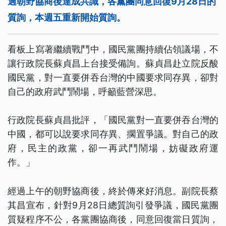
過朝野協商後達成共識，各黨團同意回復9月28日的
質詢，本週五重新開始質詢。
看板上寫著繼續戰鬥中，國民黨團持續佔領議場，不
讓行政院長蘇貞昌上台接受備詢。蘇貞昌赴立院反酸
國民黨，對一直要併吞台灣的中國要求同存異，卻對
自己的政府武鬥鬧場，呼籲藍營深思。
行政院長蘇貞昌批評，「國民黨對一直要併吞台灣的
中國，都可以說要求同存異、擱置爭議。對自己的政
府，民主的政黨，卻一再武鬥鬧場，妨礙政府運
作。」
經過上午的朝野協商後，終於傳來好消息。副院長蔡
其昌宣布，針對9月28日總質詢引發爭議，國民黨團
質疑程序不公，各黨團協商後，同意回復當日質詢，