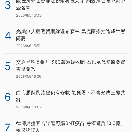
隱匿身分在台非法挖角科技人才 調查局公布17家中
3
企名單
2026/8/5 16:03
光纖無人機遺留纜線遍布森林 烏克蘭指控造成生態
4
隱憂
2026/8/6 15:51
交通局科長帳戶多63萬遭疑收賄 為民眾代墊醫藥費
5
善舉曝光
2026/8/5 19:39
白海豚颱風路徑仍有變數 氣象署：不會形成三颱共
6
舞
2026/8/6 13:02
律師與掮客合謀誆可購BNT疫苗 慈濟遭詐10.6億、
7
檢起訴17人