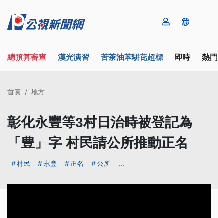
總預算審查
漢光演習
苦茶油苯駢芘超標
即時
熱門
首頁
地方
彰化永豐等3村日治時被登記為
「豊」字 村民請公所推動正名
村民
永豐
正名
公所
...