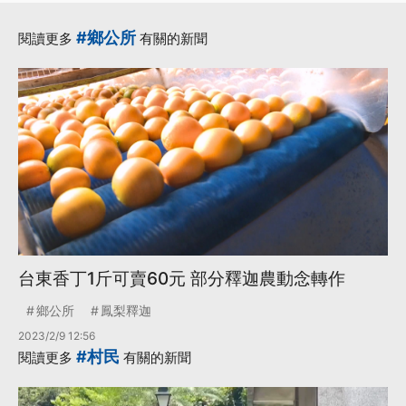
#鄉公所
閱讀更多
有關的新聞
台東香丁1斤可賣60元 部分釋迦農動念轉作
鄉公所
鳳梨釋迦
2023/2/9 12:56
#村民
閱讀更多
有關的新聞