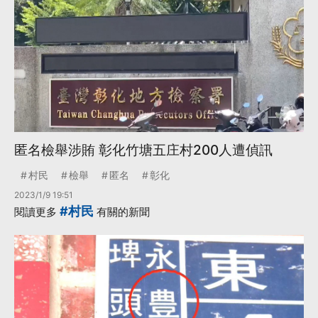
匿名檢舉涉賄 彰化竹塘五庄村200人遭偵訊
村民
檢舉
匿名
彰化
2023/1/9 19:51
#村民
閱讀更多
有關的新聞