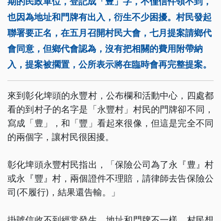
期的民政單位，登記成「豊」字，不僅信件領不到，
也因為地址和門牌有出入，衍生不少困擾。村民發起
聯署要正名，在五月召開村民大會，七月提案請鄉代
會同意，但鄉代會認為，沒有把相關的費用附帶納
入，提案被擱置，公所表示將在臨時會再完整提案。
來到彰化埤頭的永豐村，公布欄和活動中心，四處都
看的到村子的名字是「永豐村」村民的門牌卻不同，
寫成「豊」，和「豐」看起來很像，但這是完全不同
的兩個字，讓村民很困擾。
彰化埤頭永豐村民指出，「保險公司為了永『豊』村
或永『豐』村，兩個證件不理賠，請律師去告保險公
司(不履行)，結果還告輸。」
掛號信收不到經常發生，地址和門牌不一樣，村民想