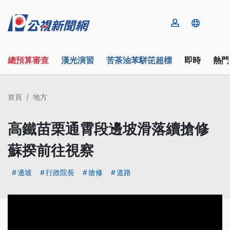
總預算審查
漢光演習
苦茶油苯駢芘超標
即時
熱門
首頁
地方
高鐵苗栗通霄段邊坡滑落續搶修
蘇揆前往視察
邊坡
行政院長
搶修
道路