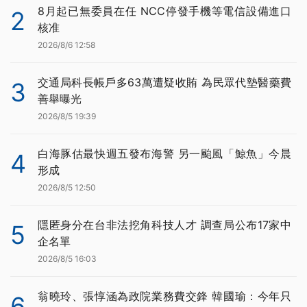
8月起已無委員在任 NCC停發手機等電信設備進口
2
核准
2026/8/6 12:58
交通局科長帳戶多63萬遭疑收賄 為民眾代墊醫藥費
3
善舉曝光
2026/8/5 19:39
白海豚估最快週五發布海警 另一颱風「鯨魚」今晨
4
形成
2026/8/5 12:50
隱匿身分在台非法挖角科技人才 調查局公布17家中
5
企名單
2026/8/5 16:03
翁曉玲、張惇涵為政院業務費交鋒 韓國瑜：今年只
6