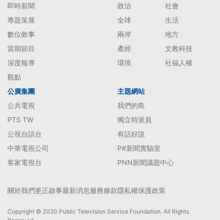
即時新聞
政治
社會
專題策展
全球
生活
數位敘事
兩岸
地方
當期節目
產經
文教科技
深度報導
環境
社福人權
觀點
公廣集團
主題網站
公共電視
我們的島
PTS TW
獨立特派員
公視台語台
有話好說
中華電視公司
P#新聞實驗室
客家電視台
PNN新聞議題中心
關於我們
更正啟事
最新消息
服務條款
隱私權保護政策
Copyright © 2020 Public Television Service Foundation. All Rights