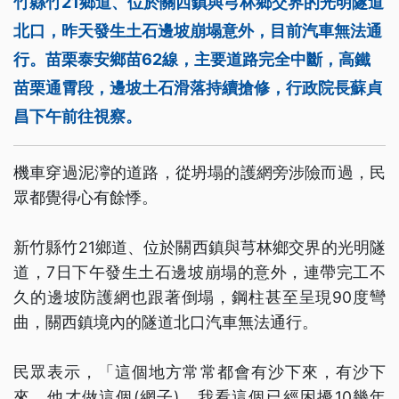
竹縣竹21鄉道、位於關西鎮與芎林鄉交界的光明隧道
北口，昨天發生土石邊坡崩塌意外，目前汽車無法通
行。苗栗泰安鄉苗62線，主要道路完全中斷，高鐵
苗栗通霄段，邊坡土石滑落持續搶修，行政院長蘇貞
昌下午前往視察。
機車穿過泥濘的道路，從坍塌的護網旁涉險而過，民
眾都覺得心有餘悸。
新竹縣竹21鄉道、位於關西鎮與芎林鄉交界的光明隧
道，7日下午發生土石邊坡崩塌的意外，連帶完工不
久的邊坡防護網也跟著倒塌，鋼柱甚至呈現90度彎
曲，關西鎮境內的隧道北口汽車無法通行。
民眾表示，「這個地方常常都會有沙下來，有沙下
來，他才做這個(網子)，我看這個已經困擾10幾年