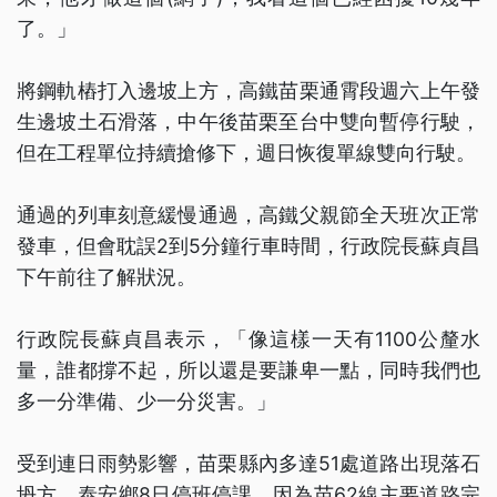
了。」
將鋼軌樁打入邊坡上方，高鐵苗栗通霄段週六上午發
生邊坡土石滑落，中午後苗栗至台中雙向暫停行駛，
但在工程單位持續搶修下，週日恢復單線雙向行駛。
通過的列車刻意緩慢通過，高鐵父親節全天班次正常
發車，但會耽誤2到5分鐘行車時間，行政院長蘇貞昌
下午前往了解狀況。
行政院長蘇貞昌表示，「像這樣一天有1100公釐水
量，誰都撐不起，所以還是要謙卑一點，同時我們也
多一分準備、少一分災害。」
受到連日雨勢影響，苗栗縣內多達51處道路出現落石
坍方，泰安鄉8日停班停課，因為苗62線主要道路完