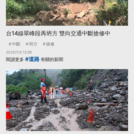
台14線翠峰段再坍方 雙向交通中斷搶修中
中斷
坍方
搶修
2023/7/3 12:56
#道路
閱讀更多
有關的新聞