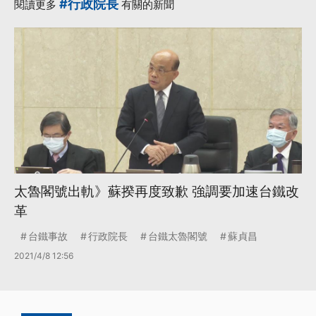
#行政院長
閱讀更多
有關的新聞
太魯閣號出軌》蘇揆再度致歉 強調要加速台鐵改
革
台鐵事故
行政院長
台鐵太魯閣號
蘇貞昌
2021/4/8 12:56