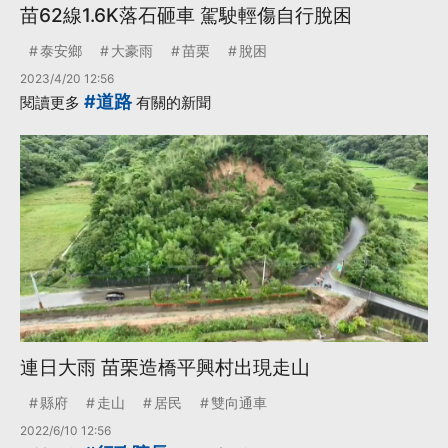
苗62線1.6K落石砸車 駕駛輕傷自行脫困
泰安鄉
大豪雨
苗栗
脫困
2023/4/20 12:56
#道路
閱讀更多
有關的新聞
連日大雨 苗栗造橋平興村出現走山
縣府
走山
居民
雙向通車
2022/6/10 12:56