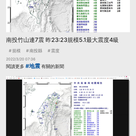
南投竹山連7震 昨23:23規模5.1最大震度4級
規模
南投縣
震度
2022/3/20 07:36
#地震
閱讀更多
有關的新聞