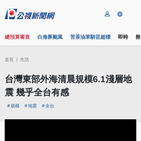
總預算審查
白海豚颱風
苦茶油苯駢芘超標
即時
熱
首頁
生活
台灣東部外海清晨規模6.1淺層地
震 幾乎全台有感
規模
地震
全台