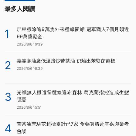
最多人閱讀
屏東移除逾9萬隻外來種綠鬣蜥 冠軍獵人7個月領近
1
99萬獎勵金
2026/8/6 19:39
嘉義麻油廠低溫焙炒苦茶油 仍驗出苯駢芘超標
2
2026/8/6 19:39
光纖無人機遺留纜線遍布森林 烏克蘭指控造成生態
3
隱憂
2026/8/6 15:51
苦茶油苯駢芘超標累計已7家 食藥署將赴雲嘉與業者
4
會談