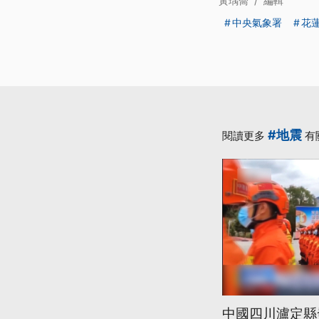
黃瑀喬
/
編輯
中央氣象署
花
#地震
閱讀更多
有
中國四川瀘定縣發