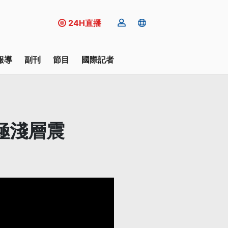
24H直播
報導
副刊
節目
國際記者
起極淺層震