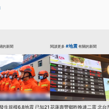
蓮
#地震
關的新聞
閱讀更多
有關的新聞
生規模6.8地震 已知21
花蓮壽豐鄉昨晚連二震 北台