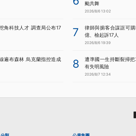
6
颱共舞
2026/8/6 13:02
挖角科技人才 調查局公布17
律師與掮客合謀誆可購BN
7
億、檢起訴17人
2026/8/6 19:39
線遍布森林 烏克蘭指控造成
遭準國一生持斷裂掃把
8
有失明風險
2026/8/7 12:34
分類
公廣集團