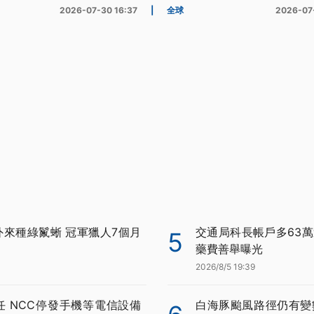
2026-07-30 16:37
|
全球
2026-07
外來種綠鬣蜥 冠軍獵人7個月
交通局科長帳戶多63萬
5
藥費善舉曝光
2026/8/5 19:39
任 NCC停發手機等電信設備
白海豚颱風路徑仍有變