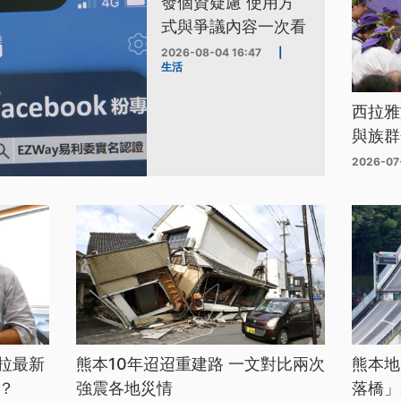
發個資疑慮 使用方
式與爭議內容一次看
2026-08-04 16:47
|
生活
西拉雅
與族群
2026-07
拉最新
熊本10年迢迢重建路 一文對比兩次
熊本地
？
強震各地災情
落橋」