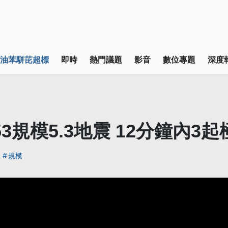
油苯駢芘超標
即時
熱門議題
影音
數位專題
深度
53規模5.3地震 12分鐘內3
規模