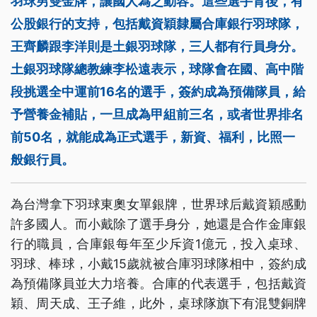
羽球男雙金牌，讓國人為之動容。這些選手背後，有
公股銀行的支持，包括戴資穎隸屬合庫銀行羽球隊，
王齊麟跟李洋則是土銀羽球隊，三人都有行員身分。
土銀羽球隊總教練李松遠表示，球隊會在國、高中階
段挑選全中運前16名的選手，簽約成為預備隊員，給
予營養金補貼，一旦成為甲組前三名，或者世界排名
前50名，就能成為正式選手，新資、福利，比照一
般銀行員。
為台灣拿下羽球東奧女單銀牌，世界球后戴資穎感動
許多國人。而小戴除了選手身分，她還是合作金庫銀
行的職員，合庫銀每年至少斥資1億元，投入桌球、
羽球、棒球，小戴15歲就被合庫羽球隊相中，簽約成
為預備隊員並大力培養。合庫的代表選手，包括戴資
穎、周天成、王子維，此外，桌球隊旗下有混雙銅牌