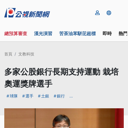
總預算審查
漢光演習
苦茶油苯駢芘超標
即時
熱門
首頁
文教科技
多家公股銀行長期支持運動 栽培
奧運獎牌選手
球隊
選手
土銀
銀行
...