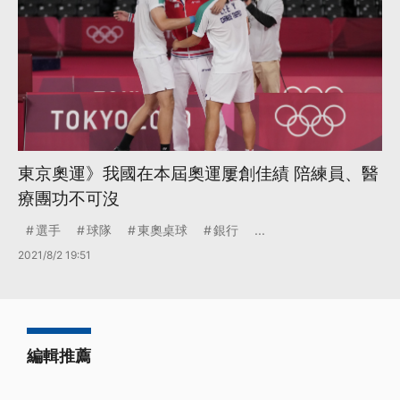
東京奧運》我國在本屆奧運屢創佳績 陪練員、醫
療團功不可沒
選手
球隊
東奧桌球
銀行
...
2021/8/2 19:51
編輯推薦