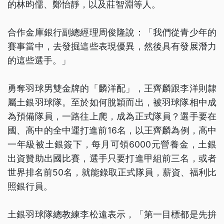
的林昀儒、鄭怡靜，以及莊智淵等人。
合作金庫銀行副總經理周俊隆說：「我們從青少年的
賽事當中，去發掘這些表現優異，然後具有發展潛力
的這些選手。」
勇奪羽球男雙金牌的「麟洋配」，王齊麟跟李洋則隸
屬土銀羽球隊。至於如何脫穎而出，被羽球隊相中成
為預備隊員，一路往上爬，成為正式隊員？選手要在
國、高中的全中運打進前16名，以王齊麟為例，高中
一年級被土銀簽下，每月可領6000元營養金，土銀
出資贊助出國比賽，選手只要打進甲組前三名，或者
世界排名前50名，就能錄取正式隊員，薪資、福利比
照銀行員。
土銀羽球隊總教練李松遠表示，「第一目標都是先拚