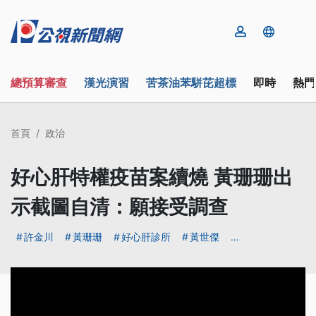
總預算審查
漢光演習
苦茶油苯駢芘超標
即時
熱門
首頁
政治
好心肝特權疫苗案續燒 黃珊珊出
示截圖自清：願接受調查
許金川
黃珊珊
好心肝診所
黃世傑
...