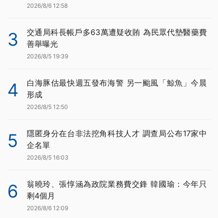
2026/8/6 12:58
交通局科長帳戶多63萬遭疑收賄 為民眾代墊醫藥費
3
善舉曝光
2026/8/5 19:39
白海豚估最快週五發布海警 另一颱風「鯨魚」今晨
4
形成
2026/8/5 12:50
隱匿身分在台非法挖角科技人才 調查局公布17家中
5
企名單
2026/8/5 16:03
翁曉玲、張惇涵為政院業務費交鋒 韓國瑜：今年只
6
剩4個月
2026/8/6 12:09