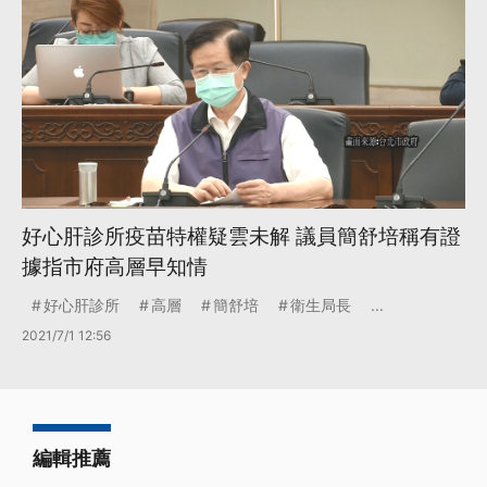
好心肝診所疫苗特權疑雲未解 議員簡舒培稱有證
據指市府高層早知情
好心肝診所
高層
簡舒培
衛生局長
...
2021/7/1 12:56
編輯推薦