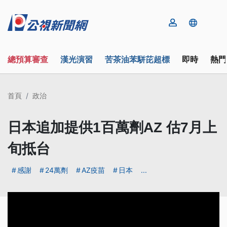
總預算審查
漢光演習
苦茶油苯駢芘超標
即時
熱門
首頁
政治
日本追加提供1百萬劑AZ 估7月上
旬抵台
感謝
24萬劑
AZ疫苗
日本
...