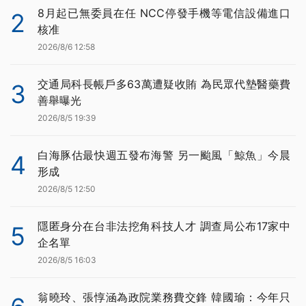
8月起已無委員在任 NCC停發手機等電信設備進口
2
核准
2026/8/6 12:58
交通局科長帳戶多63萬遭疑收賄 為民眾代墊醫藥費
3
善舉曝光
2026/8/5 19:39
白海豚估最快週五發布海警 另一颱風「鯨魚」今晨
4
形成
2026/8/5 12:50
隱匿身分在台非法挖角科技人才 調查局公布17家中
5
企名單
2026/8/5 16:03
翁曉玲、張惇涵為政院業務費交鋒 韓國瑜：今年只