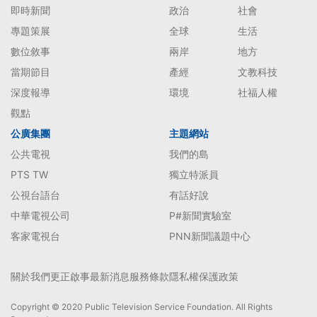
即時新聞
政治
社會
專題策展
全球
生活
數位敘事
兩岸
地方
當期節目
產經
文教科技
深度報導
環境
社福人權
觀點
公廣集團
主題網站
公共電視
我們的島
PTS TW
獨立特派員
公視台語台
有話好說
中華電視公司
P#新聞實驗室
客家電視台
PNN新聞議題中心
關於我們
更正啟事
最新消息
服務條款
隱私權保護政策
Copyright © 2020 Public Television Service Foundation. All Rights