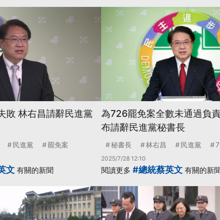
數失敗 林右昌請辭民進黨
為726罷免案全數未通過負責
布請辭民進黨秘書長
民進黨
罷免案
秘書長
林右昌
民進黨
2025/7/28 12:10
英文
#總統蔡英文
有關的新聞
閱讀更多
有關的新