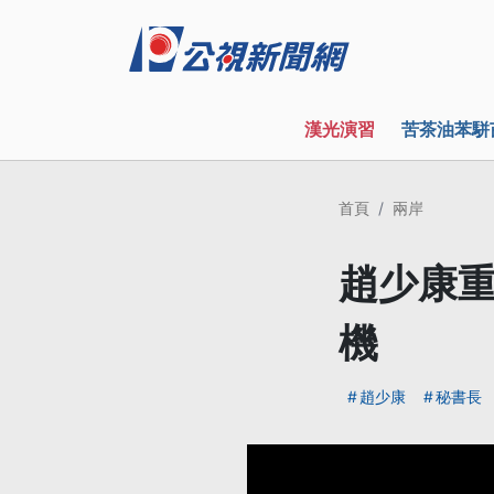
漢光演習
苦茶油苯駢
首頁
兩岸
趙少康重
機
趙少康
秘書長