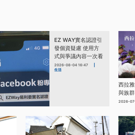
EZ WAY實名認證引
發個資疑慮 使用方
式與爭議內容一次看
2026-08-04 16:47
|
生活
西拉雅
與族群
2026-07