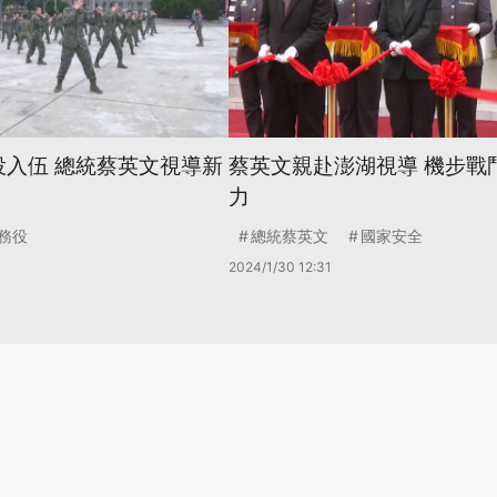
役入伍 總統蔡英文視導新
蔡英文親赴澎湖視導 機步戰
力
務役
總統蔡英文
國家安全
2024/1/30 12:31