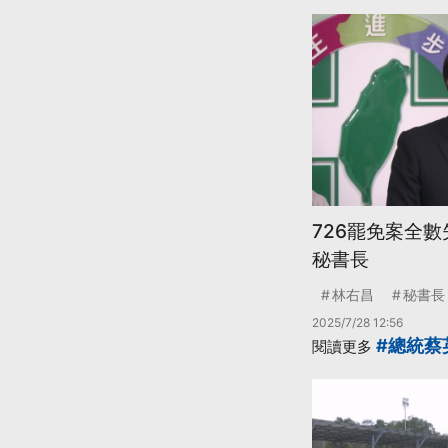
726罷免案全
秘書長
林右昌
秘書長
2025/7/28 12:56
#總統蔡
閱讀更多