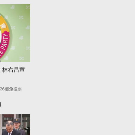
 林右昌宣
726罷免投票
聞