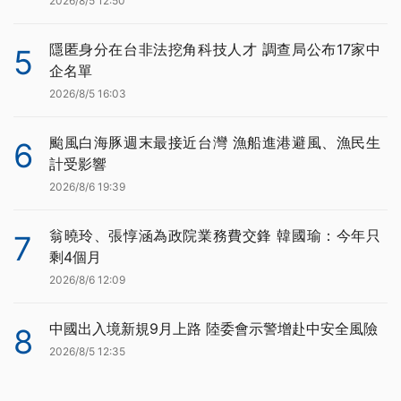
2026/8/5 12:50
隱匿身分在台非法挖角科技人才 調查局公布17家中
5
企名單
2026/8/5 16:03
颱風白海豚週末最接近台灣 漁船進港避風、漁民生
6
計受影響
2026/8/6 19:39
翁曉玲、張惇涵為政院業務費交鋒 韓國瑜：今年只
7
剩4個月
2026/8/6 12:09
中國出入境新規9月上路 陸委會示警增赴中安全風險
8
2026/8/5 12:35