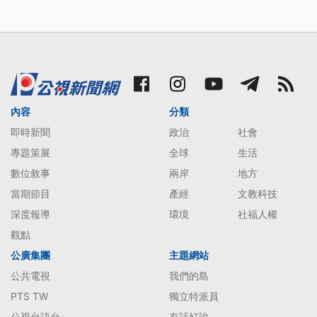
內容
分類
即時新聞
政治
社會
專題策展
全球
生活
數位敘事
兩岸
地方
當期節目
產經
文教科技
深度報導
環境
社福人權
觀點
公廣集團
主題網站
公共電視
我們的島
PTS TW
獨立特派員
公視台語台
有話好說