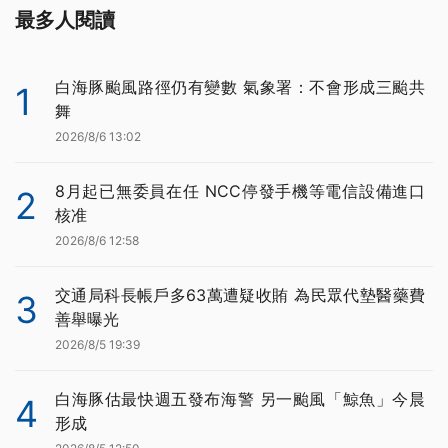
最多人閱讀
白海豚颱風路徑仍有變數 氣象署：不會形成三颱共
1
舞
2026/8/6 13:02
8月起已無委員在任 NCC停發手機等電信設備進口
2
核准
2026/8/6 12:58
交通局科長帳戶多63萬遭疑收賄 為民眾代墊醫藥費
3
善舉曝光
2026/8/5 19:39
白海豚估最快週五發布海警 另一颱風「鯨魚」今晨
4
形成