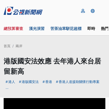
總預算審查
漢光演習
苦茶油苯駢芘超標
即時
熱門
首頁
兩岸
港版國安法效應 去年港人來台居
留新高
港人
港版國安法
香港
香港人道援助關懷行動專案
...