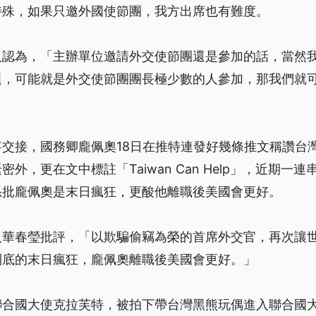
特殊，如果只邀外國使節團，我方出席也有難度。
人認為，「主辦單位邀請外交使節團還是參加的話，當然
題，可能就是外交使節團團長極少數的人參加，那我們就
交接，國務卿龐佩奧18日在推特連發好幾條推文稱讚台
外，更在文中標註「Taiwan Can Help」，近期一
怒批龐佩奧是末日瘋狂，更酸他離職後美國會更好。
人華春瑩批評，「以欺騙偷竊為榮的首席外交官，再次讓
到底的末日瘋狂，龐佩奧離職後美國會更好。」
聯合國大使克拉芙特，被拍下帶台灣黑熊玩偶進入聯合國