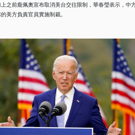
加上之前龐佩奧宣布取消美台交往限制，華春瑩表示，中
劣的美方負責官員實施制裁。