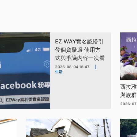
EZ WAY實名認證引
發個資疑慮 使用方
式與爭議內容一次看
2026-08-04 16:47
|
生活
西拉雅
與族群
2026-07