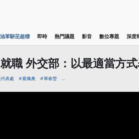
油苯駢芘超標
即時
熱門議題
影音
數位專題
深度
20就職 外交部：以最適當方
美代表處
龐佩奧
華春瑩
...