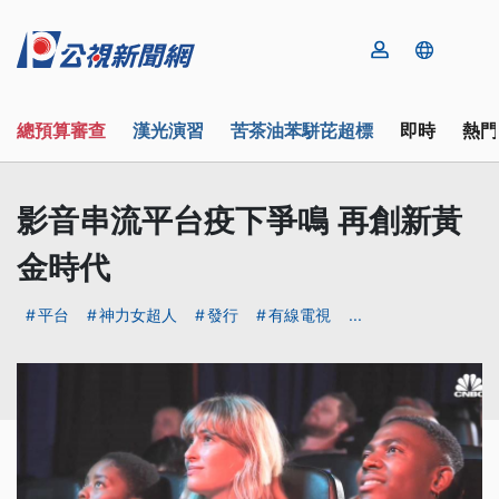
總預算審查
漢光演習
苦茶油苯駢芘超標
即時
熱門
影音串流平台疫下爭鳴 再創新黃
金時代
平台
神力女超人
發行
有線電視
...