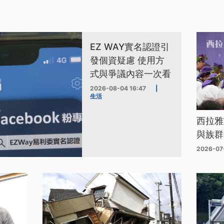
EZ WAY實名認證引
發個資疑慮 使用方
式與爭議內容一次看
2026-08-04 16:47
|
生活
西拉雅
與族群
2026-07