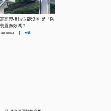
震高架橋錯位卻沒垮 是「防
裝置奏效嗎？
-30 18:54
|
全球