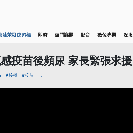
茶油苯駢芘超標
即時
熱門議題
影音
數位專題
深度
感疫苗後頻尿 家長緊張求援
局
接種
疫苗
...