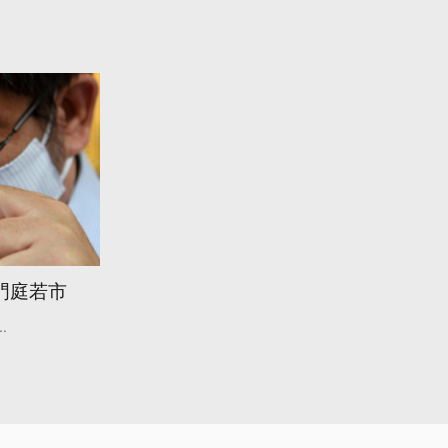
門庭若市
..