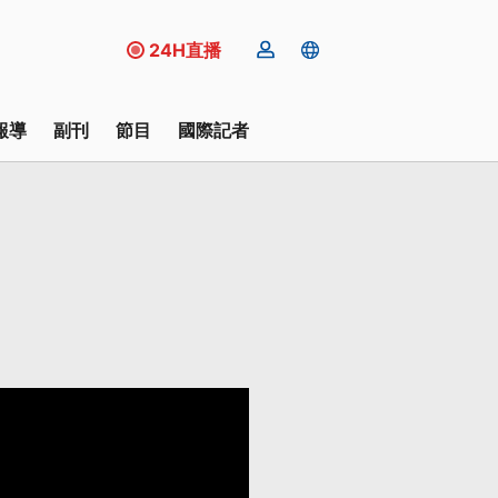
24H直播
報導
副刊
節目
國際記者