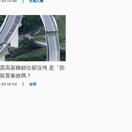
-30 15:46
|
社福人權
震高架橋錯位卻沒垮 是「防
裝置奏效嗎？
-30 18:54
|
全球