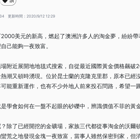
讚
:34
更新時間：
2020/9/12 12:29
2000美元的新高，燃起了澳洲許多人的淘金夢，紛紛
望自己能夠一夜致富。
場附近展開地地毯式搜索，自從最近國際黃金價格飆破2
金熱潮又頓時湧現。位於昆士蘭的克隆克里郡，原本已經
年可能重新運作，也有不少外地人前來投石問路，希望一
就是學會如何在一盤不起眼的砂礫中，辨識價值不菲的黃
呢？除了已經開挖的金礦場，家族三代都從事淘金的沃爾
的蠻荒之地發現金塊一夜致富，當事人雖然保密到家，但