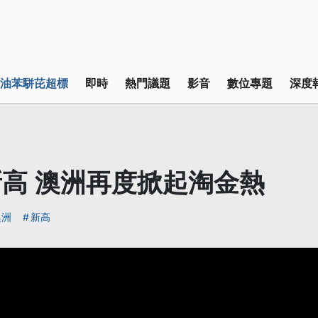
油苯駢芘超標
即時
熱門議題
影音
數位專題
深度
高 澳洲再度掀起淘金熱
澳洲
新高