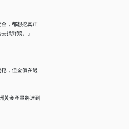
黃金，都想挖真正
送去找野鵝。」
。
開挖，但金價在過
澳洲黃金產量將達到