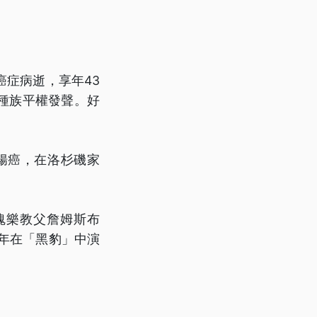
症病逝，享年43
種族平權發聲。好
。
腸癌，在洛杉磯家
靈魂樂教父詹姆斯布
8年在「黑豹」中演
。