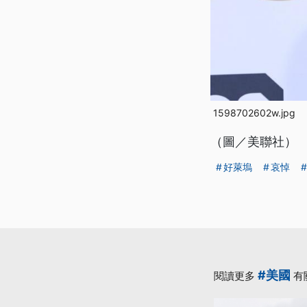
1598702602w.jpg
（圖／美聯社）
好萊塢
哀悼
#美國
閱讀更多
有