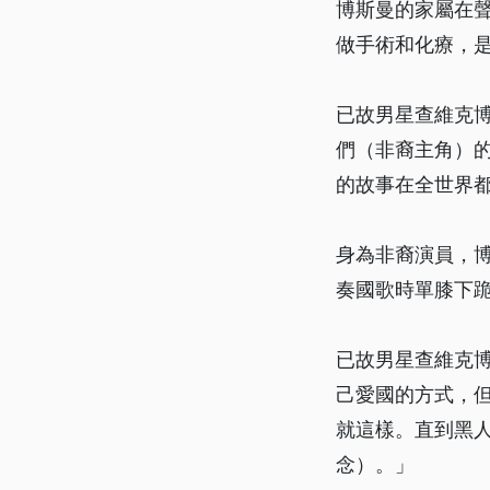
博斯曼的家屬在聲
做手術和化療，
已故男星查維克
們（非裔主角）
的故事在全世界
身為非裔演員，
奏國歌時單膝下
已故男星查維克
己愛國的方式，
就這樣。直到黑
念）。」