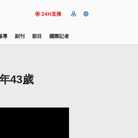
24H直播
報導
副刊
節目
國際記者
年43歲