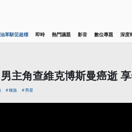
油苯駢芘超標
即時
熱門議題
影音
數位專題
深度
男主角查維克博斯曼癌逝 享
豹
種族
男星