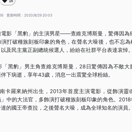
讚
26
更新時間：
2020/8/29 20:03
雄電影「黑豹」的主演男星——查維克博斯曼，驚傳因為癌
飾演打破種族刻板印象的角色，在聲名大噪後，也不忘為
，以及民主黨正副總統候選人，紛紛在社群平台表達哀悼
影「黑豹」男主角查維克博斯曼，28日驚傳因為不敵大
伴下病逝，享年43歲，消息一出震驚全球粉絲。
年在南卡羅來納州出生，2013年首度主演電影，從飾演
」中的大法官，多飾演打破種族刻板印象的角色。201
干達的國王帝查拉，之後聲名大噪，成為全球知名的演員