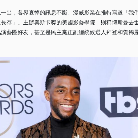
息一出，各界哀悼的訊息不斷。漫威影業在推特寫道「我
遠長存」。主辦奧斯卡獎的美國影藝學院，則稱博斯曼去
塢演藝圈好友，甚至是民主黨正副總統候選人拜登和賀錦