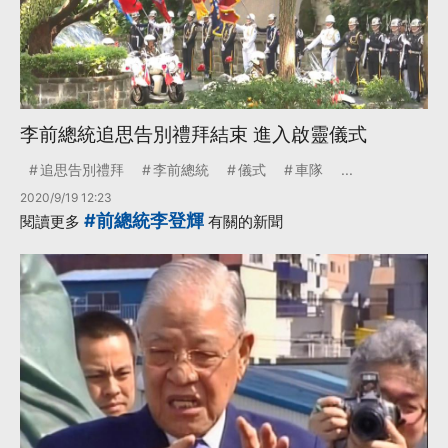
李前總統追思告別禮拜結束 進入啟靈儀式
追思告別禮拜
李前總統
儀式
車隊
...
2020/9/19 12:23
#前總統李登輝
閱讀更多
有關的新聞