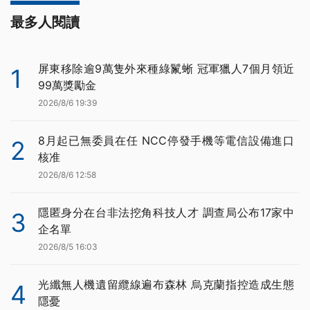
最多人閱讀
屏東移除逾9萬隻外來種綠鬣蜥 冠軍獵人7個月領近
1
99萬獎勵金
2026/8/6 19:39
8月起已無委員在任 NCC停發手機等電信設備進口
2
核准
2026/8/6 12:58
隱匿身分在台非法挖角科技人才 調查局公布17家中
3
企名單
2026/8/5 16:03
光纖無人機遺留纜線遍布森林 烏克蘭指控造成生態
4
隱憂