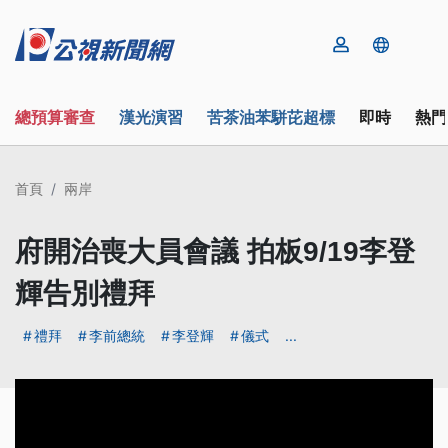
總預算審查
漢光演習
苦茶油苯駢芘超標
即時
熱門
首頁
兩岸
府開治喪大員會議 拍板9/19李登
輝告別禮拜
禮拜
李前總統
李登輝
儀式
...