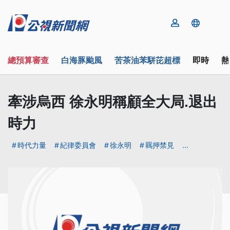
總預算審查
白海豚颱風
苦茶油苯駢芘超標
即時
熱
牽涉烏西 徐永明稱顧全大局.退出
時力
時代力量
紀律委員會
徐永明
羈押禁見
...