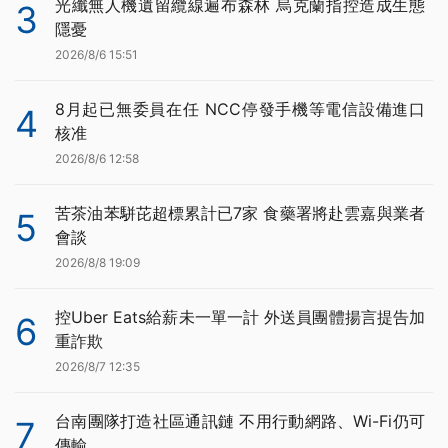
光纖無人機遺留纜線遍布森林 烏克蘭指控造成生態
3
隱憂
2026/8/6 15:51
8月起已無委員在任 NCC停發手機等電信設備進口
4
核准
2026/8/6 12:58
苦茶油苯駢芘超標累計已7家 食藥署將赴雲嘉與業者
5
會談
2026/8/8 19:09
控Uber Eats給薪未一單一計 外送員團體揚言提告加
6
重詐欺
2026/8/7 12:35
台南團隊打造社區通訊鏈 不用行動網路、Wi-Fi仍可
7
傳輸