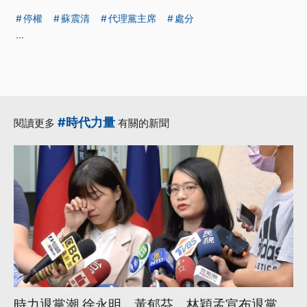
停權
蘇震清
代理黨主席
處分
...
#時代力量
閱讀更多
有關的新聞
時力退黨潮 徐永明、黃郁芬、林穎孟宣布退黨