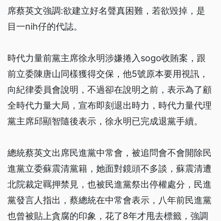
席蔡英文強調:欲建立好名聲真困難，若欲毀掉，是
目一nih仔的代誌。
時代力量前黨主席徐永明涉嫌捲入sogo收賄案，跟
前立委陳唐山同樣獲得交保，他5號原本要用視訊，
向紀律委員會說明，不過卻在說明之前，表示為了顧
全時代力量大局，宣布即刻退出時力，時代力量代理
黨主席邱顯智隨後表示，徐永明已完成退黨手續。
總統蔡英文出席民進黨中常會，被追問會不會開除民
進黨立委蘇震清黨籍，她面對鏡頭不多談，蘇震清遭
北院裁定羈押禁見，也被民進黨祭出停權處分，民進
黨發言人指出，蔡總統在中常會表示，八年前民進黨
也曾被貼上貪腐的印象，花了8年才甩去標籤，強調