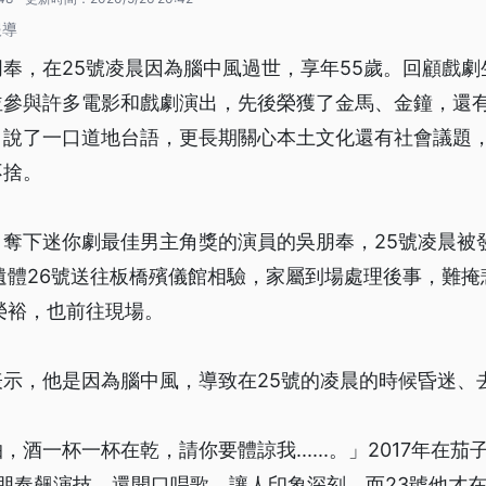
報導
奉，在25號凌晨因為腦中風過世，享年55歲。回顧戲
並參與許多電影和戲劇演出，先後榮獲了金馬、金鐘，還
，說了一口道地台語，更長期關心本土文化還有社會議題
不捨。
，奪下迷你劇最佳男主角獎的演員的吳朋奉，25號凌晨被
遺體26號送往板橋殯儀館相驗，家屬到場處理後事，難
榮裕，也前往現場。
示，他是因為腦中風，導致在25號的凌晨的時候昏迷、
酒一杯一杯在乾，請你要體諒我......。」2017年在
朋奉飆演技、還開口唱歌，讓人印象深刻，而23號他才