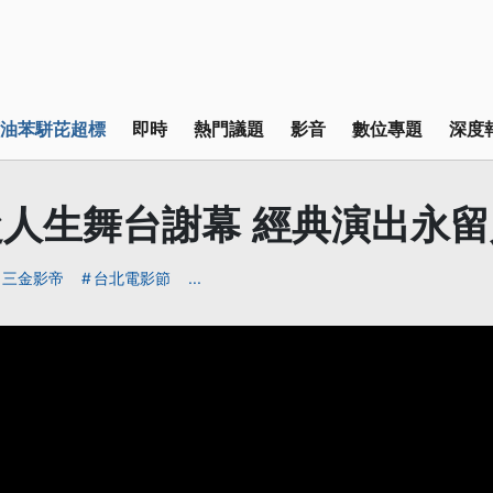
油苯駢芘超標
即時
熱門議題
影音
數位專題
深度
人生舞台謝幕 經典演出永留
三金影帝
台北電影節
...