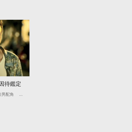
死因待鑑定
佳男配角
...