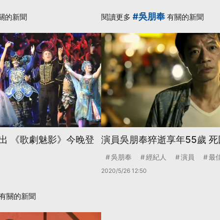
#吳朋奉
關的新聞
閱讀更多
有關的新聞
出 《歌劇魅影》今晚登
演員吳朋奉猝逝享年55歲 
吳朋奉
經紀人
演員
最
2020/5/26 12:50
有關的新聞