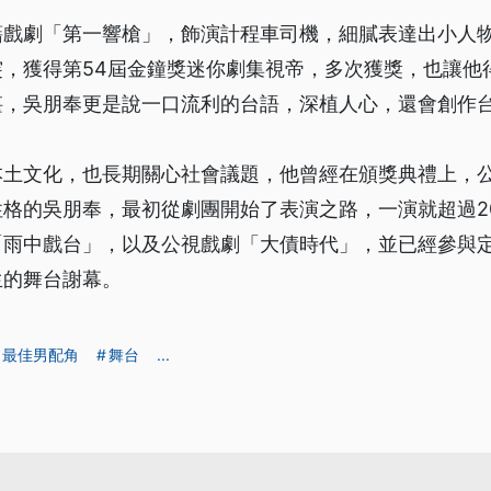
藉戲劇「第一響槍」，飾演計程車司機，細膩表達出小人
突，獲得第54屆金鐘獎迷你劇集視帝，多次獲獎，也讓他
湛，吳朋奉更是說一口流利的台語，深植人心，還會創作
本土文化，也長期關心社會議題，他曾經在頒獎典禮上，
性格的吳朋奉，最初從劇團開始了表演之路，一演就超過2
「雨中戲台」，以及公視戲劇「大債時代」，並已經參與
生的舞台謝幕。
最佳男配角
舞台
...