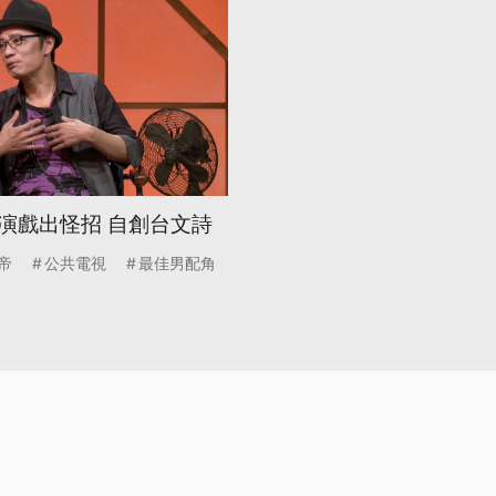
演戲出怪招 自創台文詩
帝
公共電視
最佳男配角