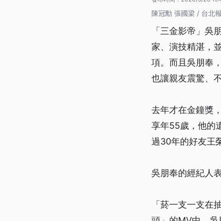
陳冠勳 張國梁 / 台北
「三金影帝」吳朋
家、演技精湛，
項。而且吳朋奉
也讓親友震驚、
去年才在金鐘獎
享年55歲，他的
過30年的好友王
吳朋奉的經紀人表
「菸一支一支在抽，
頭」的MV中，吳