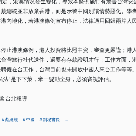
條明定，港澳情況發生變化，導致本條例施行有危害台灣安
，蔡總統並非放棄香港，而是示警中國別讓情勢惡化。學
香港內地化，若港澳條例宣布停止，法律適用回歸兩岸人
。
旦停止港澳條例，港人投資將比照中資，審查更嚴謹；港
找台灣旅行社代送件，還要有存款證明才行；工作方面，
受聘僱在台工作，台灣目前也未開放中國人來台工作等等
民法"是下下策，牽一髮動全身，必須審視評估。
樑 台北報導
蔡總統
中國
副秘書長
...