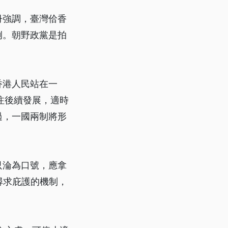
冊強調，臺灣佮香
例。朝野政黨是拍
香港人民站在一
注後續發展，適時
過，一國兩制將形
只淪為口號，應拿
尋求庇護的機制，