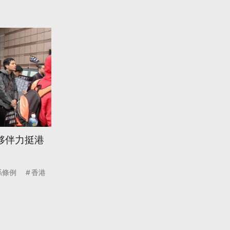
夥伴力挺港
係條例
香港