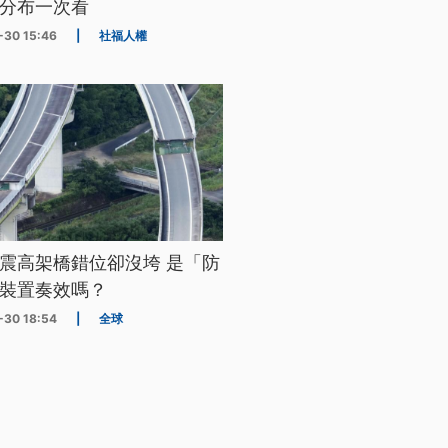
分布一次看
-30 15:46
|
社福人權
震高架橋錯位卻沒垮 是「防
裝置奏效嗎？
-30 18:54
|
全球