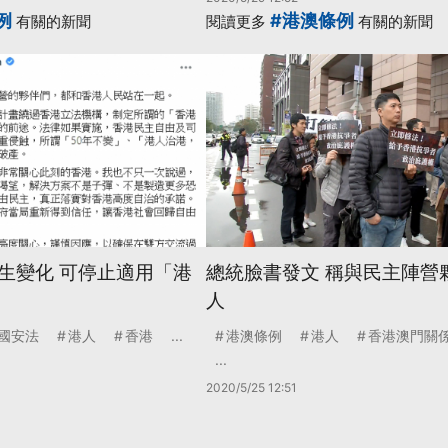
例
#港澳條例
有關的新聞
閱讀更多
有關的新聞
生變化 可停止適用「港
總統臉書發文 稱與民主陣營
人
國安法
港人
香港
...
港澳條例
港人
香港澳門關
...
2020/5/25 12:51