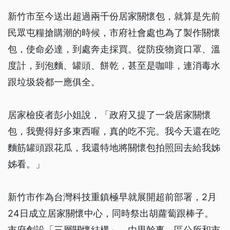
新竹市至今送出超過兩千份居家關懷包，就算是先前
民眾屯糧搶購潮的時候，市府社會處也為了製作關懷
包，使命必達，到處奔走採買。從防疫物資口罩、溫
度計，到泡麵、罐頭、餅乾，甚至是咖啡，連消毒水
跟垃圾袋都一應俱全。
居家檢疫者彭小姐說，「政府又提了一袋居家關懷
包，我覺得好多東西喔，真的吃不完。我今天還在吃
麵筋罐頭跟花瓜，我還特地將關懷包拍照回去給我姊
姊看。」
新竹市作為台灣科技重鎮極早就展開超前部署，2月
24日成立居家關懷中心，同時祭出胡蘿蔔跟棒子。
市府創設「三層關懷結構」，由里幹事、區公所和市