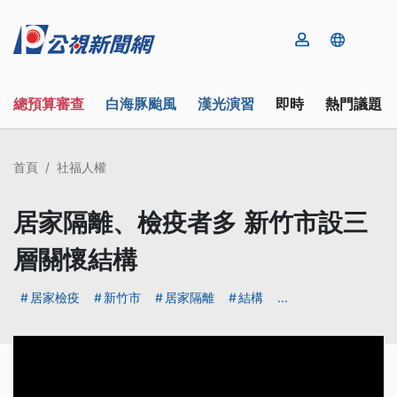
總預算審查
白海豚颱風
漢光演習
即時
熱門議題
首頁
社福人權
居家隔離、檢疫者多 新竹市設三
層關懷結構
居家檢疫
新竹市
居家隔離
結構
...