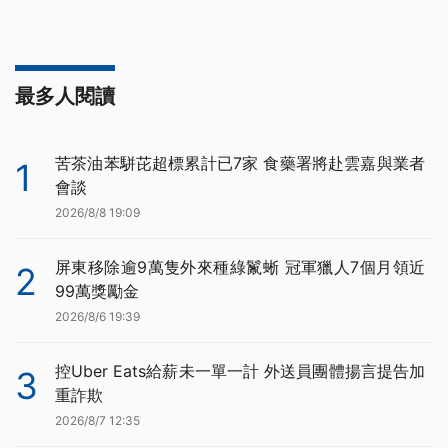
最多人閱讀
苦茶油苯駢芘超標累計已7家 食藥署將赴雲嘉與業者
1
會談
2026/8/8 19:09
屏東移除逾9萬隻外來種綠鬣蜥 冠軍獵人7個月領近
2
99萬獎勵金
2026/8/6 19:39
控Uber Eats給薪未一單一計 外送員團體揚言提告加
3
重詐欺
2026/8/7 12:35