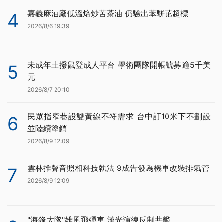
嘉義麻油廠低溫焙炒苦茶油 仍驗出苯駢芘超標
4
2026/8/6 19:39
未成年土撥鼠登成人平台 學術團隊開帳號募逾5千美
5
元
2026/8/7 20:10
民眾指窄巷設雙黃線不符需求 台中訂10米下不劃設
6
並陸續塗銷
2026/8/9 12:09
雲林推聲音照相科技執法 9成告發為機車改裝排氣管
7
2026/8/9 12:09
"海鋒大隊"雄風飛彈車 漢光演練反制共艦