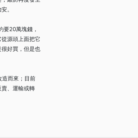
治安。
約要20萬塊錢，
它從源頭上面把它
是很好買，但是也
改造而來；目前
販賣、運輸或轉