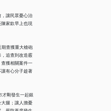
槍，讓民眾憂心治
長陳家欽早上也現
近期查獲重大槍砲
毒，追查到改造霰
，查獲相關案件一
不讓有心分子趁著
市才剛發生一起銀
全大腿；讓人擔憂
案，嚴防再度發生