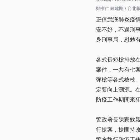
鄭惟仁 鍾建剛 / 台北
正值武漢肺炎疫
安不好，不過刑
身刑事局，慰勉
各式長短槍排放在
案件，一共有七
彈槍等各式槍枝
定要向上溯源。
防疫工作期間來
警政署長陳家欽
行搶案，搶匪持
警方執行防疫工