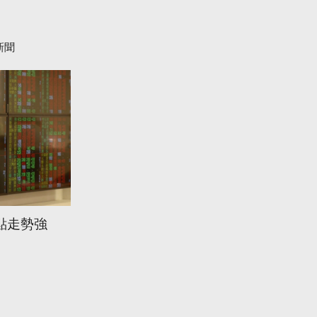
新聞
點走勢強