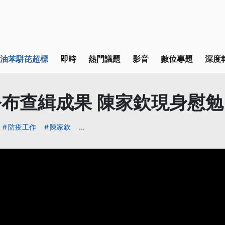
油苯駢芘超標
即時
熱門議題
影音
數位專題
深度
布查緝成果 陳家欽現身慰勉
防疫工作
陳家欽
...