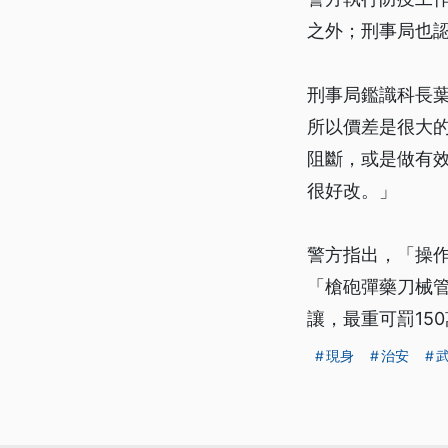
之外；刑事局也
刑事局鑑識科長葉
所以價差是很大
阻斷，或是做有
很好改。」
警方指出，「操作
「槍砲彈藥刀械
讓，最重可罰15
現身
治安