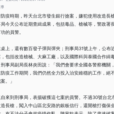
報導
情防疫時期，昨天台北市發生銀行搶案，嫌犯使用改造長
事局今天公布近期查緝成果，包括毒品、槍械等，警政署
有功的員警。
桌上，還有數百發子彈與彈夾；刑事局31號上午，公布
案，包括改造槍械、大麻工廠，以及國際科與泰國合作緝
。刑事局副局長林炎田說：「我們會要求全國各警察機關
在防疫工作期間，我們仍然全力投入治安維穩的工作，絕
犯案。」
親自來到刑事局，表揚破獲這七案的員警。不過30號台北
改造長槍，闖入中山區北安路的銀板信行，還開槍打傷保
作，有不法分子會趁疫情作亂。陳家欽表示，除了盡速破