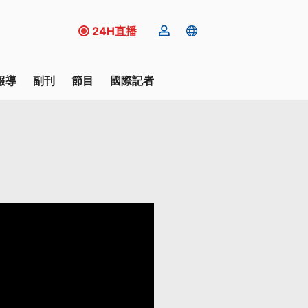
24H直播
報導
副刊
節目
國際記者