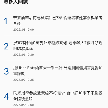
最多人閱讀
苦茶油苯駢芘超標累計已7家 食藥署將赴雲嘉與業者
1
會談
2026/8/8 19:09
屏東移除逾9萬隻外來種綠鬣蜥 冠軍獵人7個月領近
2
99萬獎勵金
2026/8/6 19:39
控Uber Eats給薪未一單一計 外送員團體揚言提告加
3
重詐欺
2026/8/7 12:35
民眾指窄巷設雙黃線不符需求 台中訂10米下不劃設
4
並陸續塗銷
2026/8/9 12:09