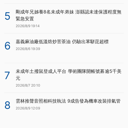
剛成年兄姊養8名未成年弟妹 澎縣認未達保護程度無
5
緊急安置
2026/8/9 19:14
嘉義麻油廠低溫焙炒苦茶油 仍驗出苯駢芘超標
6
2026/8/6 19:39
未成年土撥鼠登成人平台 學術團隊開帳號募逾5千美
7
元
2026/8/7 20:10
雲林推聲音照相科技執法 9成告發為機車改裝排氣管
8
2026/8/9 12:09