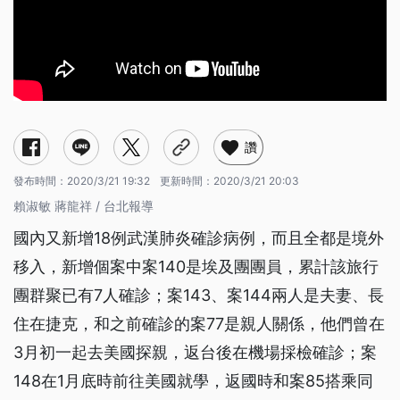
讚
發布時間：
2020/3/21 19:32
更新時間：
2020/3/21 20:03
賴淑敏 蔣龍祥 / 台北報導
國內又新增18例武漢肺炎確診病例，而且全都是境外
移入，新增個案中案140是埃及團團員，累計該旅行
團群聚已有7人確診；案143、案144兩人是夫妻、長
住在捷克，和之前確診的案77是親人關係，他們曾在
3月初一起去美國探親，返台後在機場採檢確診；案
148在1月底時前往美國就學，返國時和案85搭乘同