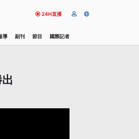
24H直播
報導
副刊
節目
國際記者
勝出