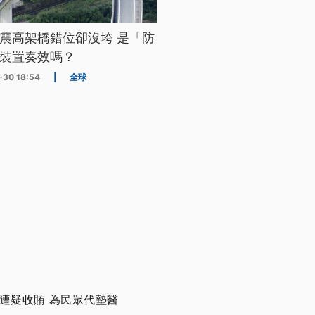
震高架橋錯位卻沒垮 是「防
裝置奏效嗎？
-30 18:54
|
全球
遭疑收賄 為民眾代墊醫