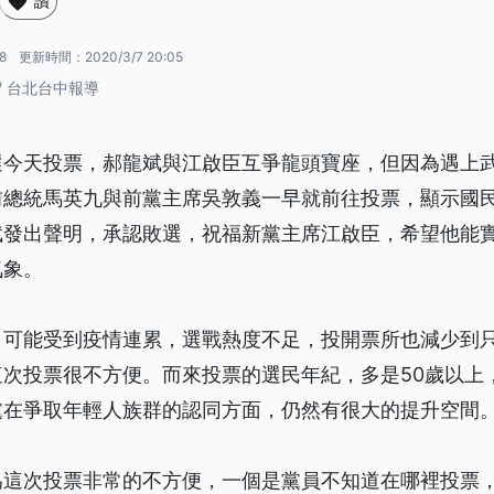
讚
8
更新時間：
2020/3/7 20:05
/ 台北台中報導
選今天投票，郝龍斌與江啟臣互爭龍頭寶座，但因為遇上
前總統馬英九與前黨主席吳敦義一早就前往投票，顯示國
斌發出聲明，承認敗選，祝福新黨主席江啟臣，希望他能
氣象。
可能受到疫情連累，選戰熱度不足，投開票所也減少到只
這次投票很不方便。而來投票的選民年紀，多是50歲以上
黨在爭取年輕人族群的認同方面，仍然有很大的提升空間
為這次投票非常的不方便，一個是黨員不知道在哪裡投票