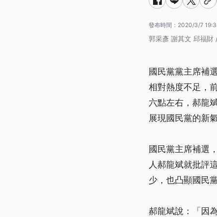
發布時間：
2020/3/7 19:3
郭采彥 謝其文 邱福財 
國民黨黨主席補
相對熱度不足，
六點左右，郝龍
展現國民黨的新
國民黨主席補選，
人郝龍斌就批評
少，也凸顯國民
郝龍斌說：「因