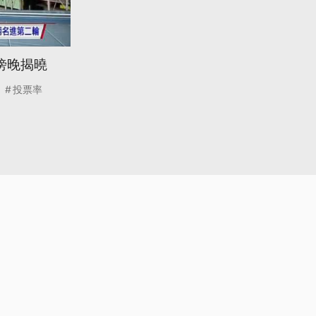
傍晚揭曉
投票率