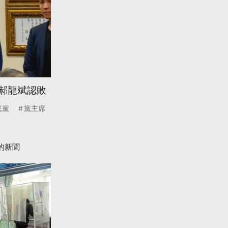
 郝龍斌認敗
民黨
黨主席
的新聞