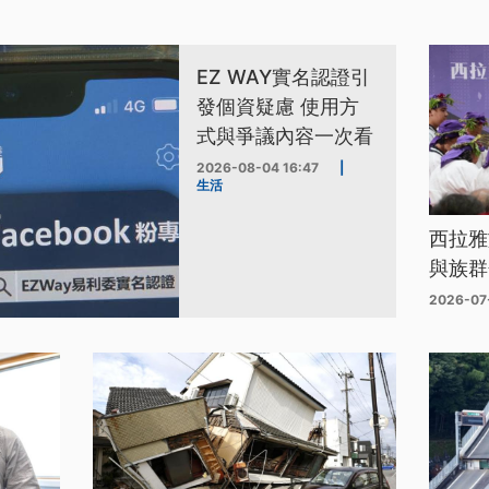
EZ WAY實名認證引
發個資疑慮 使用方
式與爭議內容一次看
2026-08-04 16:47
|
生活
西拉雅
與族群
2026-07