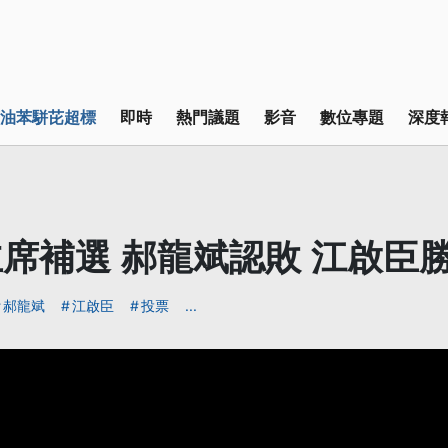
油苯駢芘超標
即時
熱門議題
影音
數位專題
深度
席補選 郝龍斌認敗 江啟臣
郝龍斌
江啟臣
投票
...