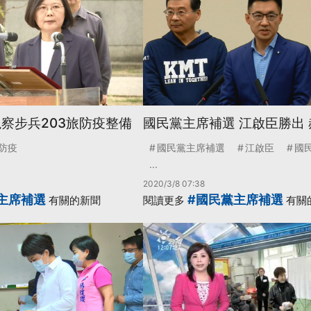
視察步兵203旅防疫整備
國民黨主席補選 江啟臣勝出
防疫
國民黨主席補選
江啟臣
國
...
2020/3/8 07:38
主席補選
#國民黨主席補選
有關的新聞
閱讀更多
有關