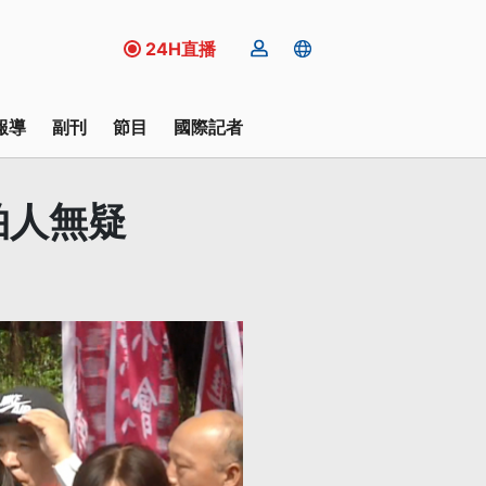
24H直播
報導
副刊
節目
國際記者
拍人無疑