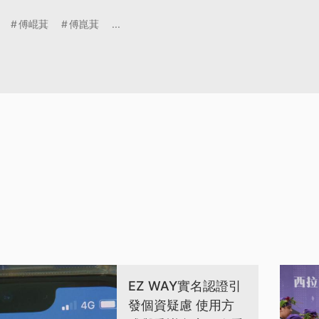
傅崐萁
傅崑萁
...
EZ WAY實名認證引
發個資疑慮 使用方