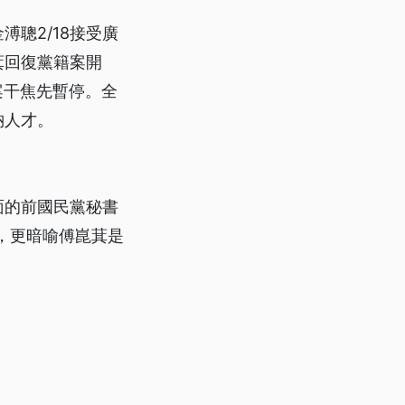
聰2/18接受廣
萁回復黨籍案開
案干焦先暫停。全
納人才。
面的前國民黨秘書
訪，更暗喻傅崑萁是