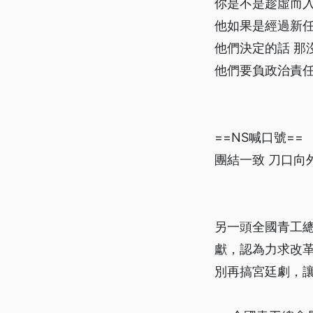
你是不是趁虛而
他如果是經過新
他們決定的話 那
他們要負政治責
==NS喊口號==
團結一致 刀口向
另一頭全國青工
獻，認為力求改
別再搞宮廷劇，