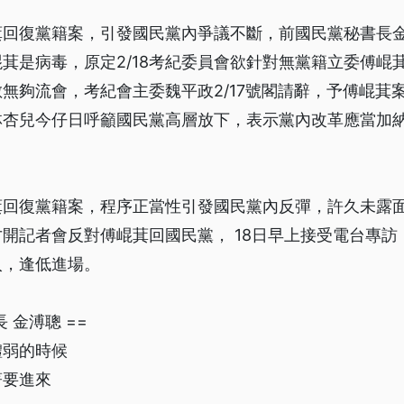
回復黨籍案，引發國民黨內爭議不斷，前國民黨秘書長金溥
萁是病毒，原定2/18考紀委員會欲針對無黨籍立委傅崐
無夠流會，考紀會主委魏平政2/17號閣請辭，予傅崐萁
林杏兒今仔日呼籲國民黨高層放下，表示黨內改革應當加
萁回復黨籍案，程序正當性引發國民黨內反彈，許久未露
才開記者會反對傅崐萁回國民黨， 18日早上接受電台專
入，逢低進場。
 金溥聰 ==
體弱的時候
著要進來