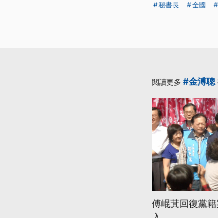
秘書長
全國
#金溥聰
閱讀更多
傅崐萁回復黨籍
入