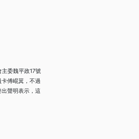
主委魏平政17號
員卡傅崐萁，不過
發出聲明表示，這