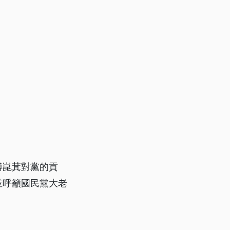
傅崑萁對黨的貢
並呼籲國民黨大老