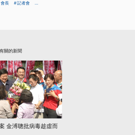
會長
記者會
...
有關的新聞
案 金溥聰批病毒趁虛而