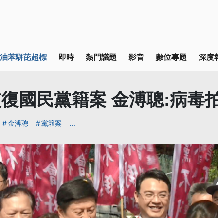
油苯駢芘超標
即時
熱門議題
影音
數位專題
深度
復國民黨籍案 金溥聰:病毒
金溥聰
黨籍案
...