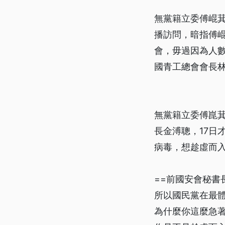
無黨籍立委傅崐萁
播訪問，暗指傅崐
會，毋過因為人數
國青工總會會長
無黨籍立委傅崑
長金溥聰，17日
病毒，想趁虛而
==前國安會秘書長
所以國民黨在最
為什麼你這麼急