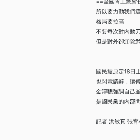
==全國青工總會長
所以要力勸我們
格局要拉高
不要每次對內動
但是對外卻卸除
國民黨原定18日
也閃電請辭，讓
金溥聰強調自己
是國民黨的內部
記者 洪敏真 張育