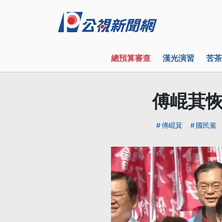
總預算審查
漢光演習
苦茶
傅崐萁恢
傅崐萁
國民黨