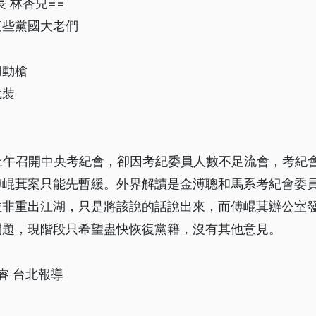
 林杏兒==
這些黨國大老們
刀動槍
武裝
上午召開中央考紀會，卻因考紀委員人數不足流會，考紀會
傅崐萁案只能先暫緩。外界解讀是金溥聰和馬系考紀會委
並非重出江湖，只是將該說的話說出來，而傅崐萁辦公室
問題，現階段只希望盡快恢復黨籍，沒有其他意見。
睿 台北報導