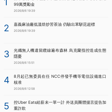
1
99萬獎勵金
2026/8/6 19:39
嘉義麻油廠低溫焙炒苦茶油 仍驗出苯駢芘超標
2
2026/8/6 19:39
光纖無人機遺留纜線遍布森林 烏克蘭指控造成生態
3
隱憂
2026/8/6 15:51
8月起已無委員在任 NCC停發手機等電信設備進口
4
核准
2026/8/6 12:58
控Uber Eats給薪未一單一計 外送員團體揚言提告加
5
重詐欺