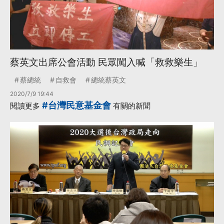
蔡英文出席公會活動 民眾闖入喊「救救樂生」
蔡總統
自救會
總統蔡英文
2020/7/9 19:44
#台灣民意基金會
閱讀更多
有關的新聞