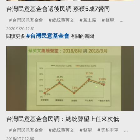
台灣民意基金會選後民調 蔡獲5成7贊同
台灣民意基金會
總統蔡英文
黨主席
聲望
...
2020/1/20 12:51
#台灣民意基金會
閱讀更多
有關的新聞
台灣民意基金會民調：總統聲望上任來次低
台灣民意基金會
總統蔡英文
聲望
雲豹甲車
...
2018/9/17 12:50