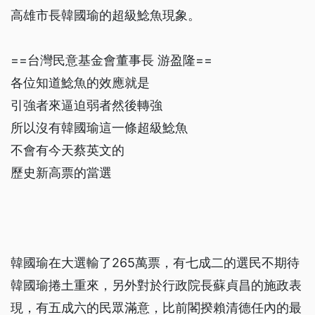
高雄市長韓國瑜的超級鯰魚現象。
==台灣民意基金會董事長 游盈隆==
各位知道鯰魚的效應就是
引強者來逼迫弱者然後轉強
所以沒有韓國瑜這一條超級鯰魚
不會有今天蔡英文的
歷史新高票的當選
韓國瑜在大選輸了265萬票，有七成二的選民不期待
韓國瑜捲土重來，另外對於行政院長蘇貞昌的施政表
現，有五成六的民眾滿意，比前閣揆賴清德任內的最