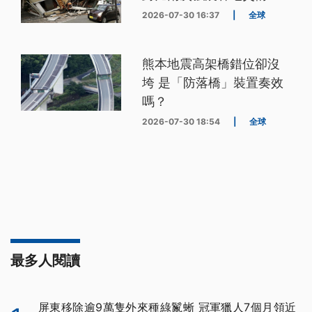
2026-07-30 16:37
|
全球
熊本地震高架橋錯位卻沒
垮 是「防落橋」裝置奏效
嗎？
2026-07-30 18:54
|
全球
最多人閱讀
屏東移除逾9萬隻外來種綠鬣蜥 冠軍獵人7個月領近