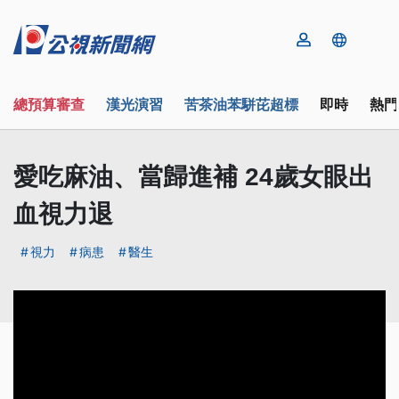
總預算審查
漢光演習
苦茶油苯駢芘超標
即時
熱門
愛吃麻油、當歸進補 24歲女眼出
血視力退
視力
病患
醫生