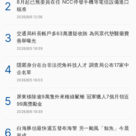
8月起已無委員在任 NCC停發手機等電信設備進口
2
核准
2026/8/6 12:58
交通局科長帳戶多63萬遭疑收賄 為民眾代墊醫藥費
3
善舉曝光
2026/8/5 19:39
隱匿身分在台非法挖角科技人才 調查局公布17家中
4
企名單
2026/8/5 16:03
屏東移除逾9萬隻外來種綠鬣蜥 冠軍獵人7個月領近
5
99萬獎勵金
2026/8/6 19:39
白海豚估最快週五發布海警 另一颱風「鯨魚」今晨
6
形成