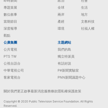
即時新聞
政治
社會
專題策展
全球
生活
數位敘事
兩岸
地方
當期節目
產經
文教科技
深度報導
環境
社福人權
觀點
公廣集團
主題網站
公共電視
我們的島
PTS TW
獨立特派員
公視台語台
有話好說
中華電視公司
P#新聞實驗室
客家電視台
PNN新聞議題中心
關於我們
更正啟事
最新消息
服務條款
隱私權保護政策
Copyright © 2020 Public Television Service Foundation. All Rights
Reserved.