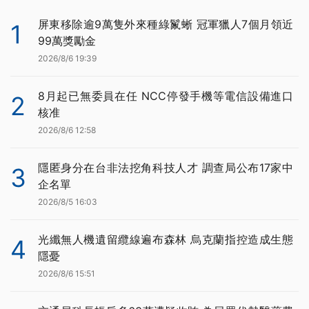
屏東移除逾9萬隻外來種綠鬣蜥 冠軍獵人7個月領近
1
99萬獎勵金
2026/8/6 19:39
8月起已無委員在任 NCC停發手機等電信設備進口
2
核准
2026/8/6 12:58
隱匿身分在台非法挖角科技人才 調查局公布17家中
3
企名單
2026/8/5 16:03
光纖無人機遺留纜線遍布森林 烏克蘭指控造成生態
4
隱憂
2026/8/6 15:51