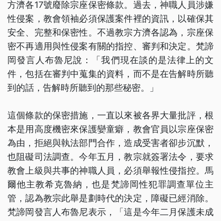
方濟各17號廢除宗座保密條款。過去，神職人員涉嫌
性侵案，教會領袖必須保護案件裡的資訊，以確保其
安全、完整和保密性。不過教宗方濟各認為，宗座保
密不再適用與性侵案有關的指控、審判和決定。梵諦
岡發言人布魯尼說：「我們現在談的是法律上的文
件，包括在審判中蒐集的資料，而不是在告解時所聽
到的話，告解時所聽到的那些秘密。」
這個條款的保密措施，一直以來被各界大量批評，根
本是用高度機密來保護孌童癖，教會官員以宗座保密
為由，拒絕與執法部門合作，造成受害者卻步沉默，
也阻礙司法調查。今年五月，教宗就簽署法令，要求
教會上級與共事的神職人員，必須舉報性侵指控。馬
爾他主教希克魯納，也是梵諦岡性犯罪調查單位主
管，認為教宗此舉是劃時代的決定，障礙已經消除。
梵諦岡發言人布魯尼表示，「這是今年二月保護未成