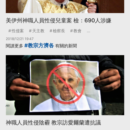
美伊州神職人員性侵兒童案 檢：690人涉嫌
性侵案
天主教
檢察長
教會
...
2018/12/21 19:47
#教宗方濟各
閱讀更多
有關的新聞
神職人員性侵陰霾 教宗訪愛爾蘭遭抗議