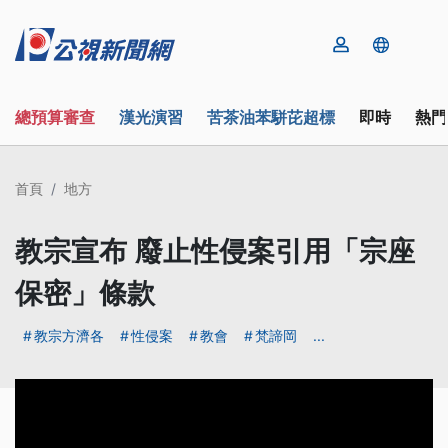
總預算審查
漢光演習
苦茶油苯駢芘超標
即時
熱門
首頁
地方
教宗宣布 廢止性侵案引用「宗座
保密」條款
教宗方濟各
性侵案
教會
梵諦岡
...