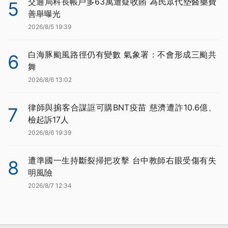
交通局科長帳戶多63萬遭疑收賄 為民眾代墊醫藥費
5
善舉曝光
2026/8/5 19:39
白海豚颱風路徑仍有變數 氣象署：不會形成三颱共
6
舞
2026/8/6 13:02
律師與掮客合謀誆可購BNT疫苗 慈濟遭詐10.6億、
7
檢起訴17人
2026/8/6 19:39
遭準國一生持斷裂掃把攻擊 台中教師右眼受傷有失
8
明風險
2026/8/7 12:34