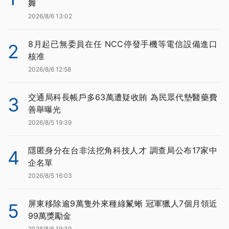
舞
2026/8/6 13:02
8月起已無委員在任 NCC停發手機等電信設備進口
2
核准
2026/8/6 12:58
交通局科長帳戶多63萬遭疑收賄 為民眾代墊醫藥費
3
善舉曝光
2026/8/5 19:39
隱匿身分在台非法挖角科技人才 調查局公布17家中
4
企名單
2026/8/5 16:03
屏東移除逾9萬隻外來種綠鬣蜥 冠軍獵人7個月領近
5
99萬獎勵金
2026/8/6 19:39