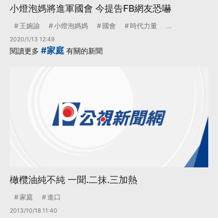
小燈泡媽將進軍國會 今提告FB網友恐嚇
王婉諭
小燈泡媽媽
國會
時代力量
...
2020/1/13 12:49
#家庭
閱讀更多
有關的新聞
橄欖油純不純 一聞.二抹.三加熱
家庭
進口
2013/10/18 11:40