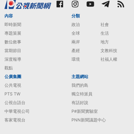
內容
分類
即時新聞
政治
社會
專題策展
全球
生活
數位敘事
兩岸
地方
當期節目
產經
文教科技
深度報導
環境
社福人權
觀點
公廣集團
主題網站
公共電視
我們的島
PTS TW
獨立特派員
公視台語台
有話好說
中華電視公司
P#新聞實驗室
客家電視台
PNN新聞議題中心