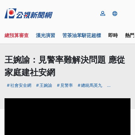
總預算審查
漢光演習
苦茶油苯駢芘超標
即時
熱門
王婉諭：見警率難解決問題 應從
家庭建社安網
社會安全網
王婉諭
見警率
總統馬英九
...