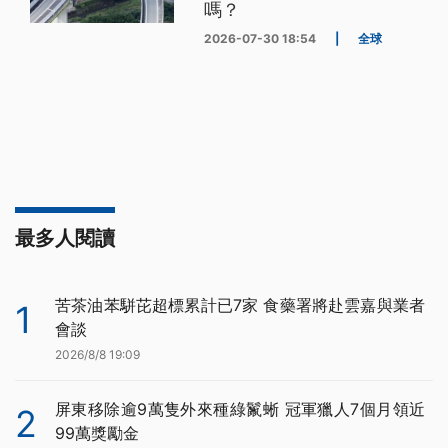
嗎？
2026-07-30 18:54
|
全球
最多人閱讀
苦茶油苯駢芘超標累計已7家 食藥署將赴雲嘉與業者
1
會談
2026/8/8 19:09
屏東移除逾9萬隻外來種綠鬣蜥 冠軍獵人7個月領近
2
99萬獎勵金