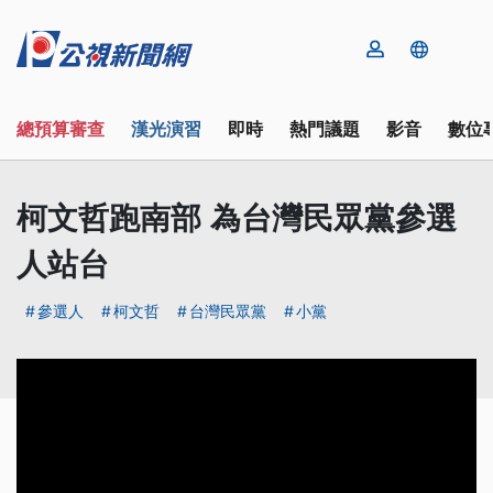
總預算審查
漢光演習
即時
熱門議題
影音
數位
柯文哲跑南部 為台灣民眾黨參選
人站台
參選人
柯文哲
台灣民眾黨
小黨