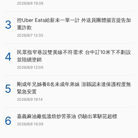
2026/8/6 19:39
控Uber Eats給薪未一單一計 外送員團體揚言提告加
3
重詐欺
2026/8/7 12:35
民眾指窄巷設雙黃線不符需求 台中訂10米下不劃設
4
並陸續塗銷
2026/8/9 12:09
剛成年兄姊養8名未成年弟妹 澎縣認未達保護程度無
5
緊急安置
2026/8/9 19:14
嘉義麻油廠低溫焙炒苦茶油 仍驗出苯駢芘超標
6
2026/8/6 19:39