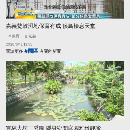
嘉義鰲鼓濕地保育有成 候鳥棲息天堂
保育
嘉義
2020/6/12 12:55
#園區
閱讀更多
有關的新聞
雲林大埤三秀園 隱身鄉間庭園雅緻靜謐