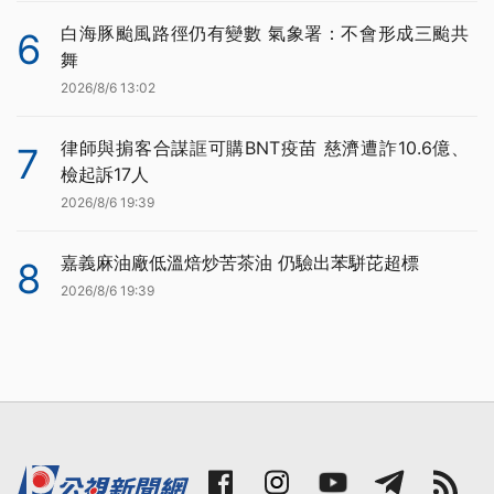
白海豚颱風路徑仍有變數 氣象署：不會形成三颱共
6
舞
2026/8/6 13:02
律師與掮客合謀誆可購BNT疫苗 慈濟遭詐10.6億、
7
檢起訴17人
2026/8/6 19:39
嘉義麻油廠低溫焙炒苦茶油 仍驗出苯駢芘超標
8
2026/8/6 19:39