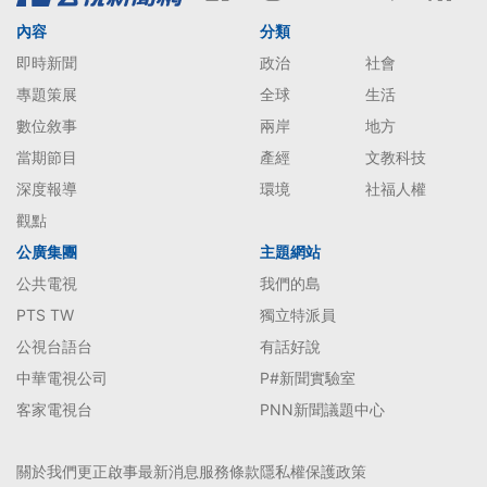
內容
分類
即時新聞
政治
社會
專題策展
全球
生活
數位敘事
兩岸
地方
當期節目
產經
文教科技
深度報導
環境
社福人權
觀點
公廣集團
主題網站
公共電視
我們的島
PTS TW
獨立特派員
公視台語台
有話好說
中華電視公司
P#新聞實驗室
客家電視台
PNN新聞議題中心
關於我們
更正啟事
最新消息
服務條款
隱私權保護政策