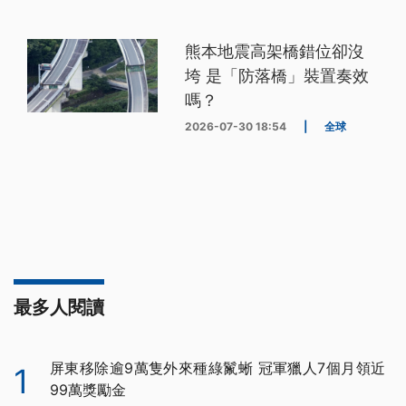
熊本地震高架橋錯位卻沒
垮 是「防落橋」裝置奏效
嗎？
2026-07-30 18:54
|
全球
最多人閱讀
屏東移除逾9萬隻外來種綠鬣蜥 冠軍獵人7個月領近
1
99萬獎勵金