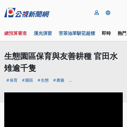
總預算審查
漢光演習
苦茶油苯駢芘超標
即時
熱門
生態園區保育與友善耕種 官田水
雉逾千隻
保育
園區
生態
農藥
...