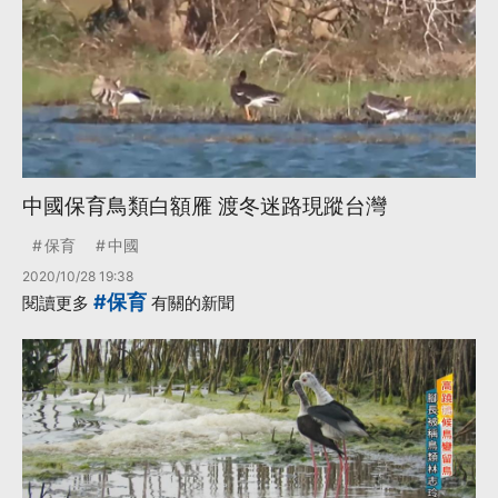
中國保育鳥類白額雁 渡冬迷路現蹤台灣
保育
中國
2020/10/28 19:38
#保育
閱讀更多
有關的新聞