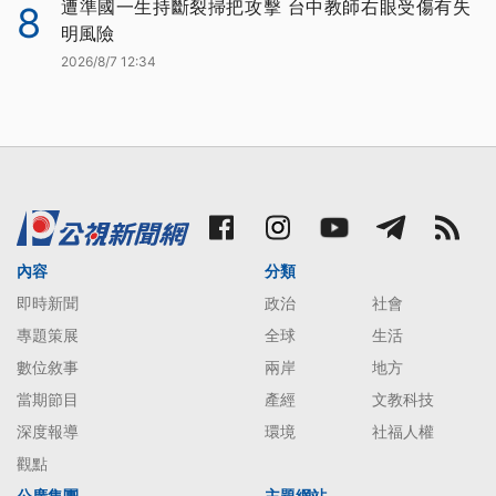
遭準國一生持斷裂掃把攻擊 台中教師右眼受傷有失
8
明風險
2026/8/7 12:34
內容
分類
即時新聞
政治
社會
專題策展
全球
生活
數位敘事
兩岸
地方
當期節目
產經
文教科技
深度報導
環境
社福人權
觀點
公廣集團
主題網站