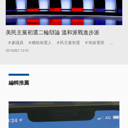
美民主黨初選二輪辯論 溫和派戰進步派
參議員
總統候選人
民主黨初選
有線電視
...
2019/8/1 12:51
編輯推薦