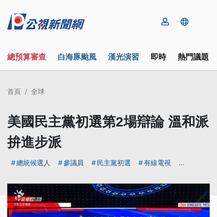
總預算審查
白海豚颱風
漢光演習
即時
熱門議題
首頁
全球
美國民主黨初選第2場辯論 溫和派
拚進步派
總統候選人
參議員
民主黨初選
有線電視
...