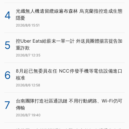
光纖無人機遺留纜線遍布森林 烏克蘭指控造成生態
4
隱憂
2026/8/6 15:51
控Uber Eats給薪未一單一計 外送員團體揚言提告加
5
重詐欺
2026/8/7 12:35
8月起已無委員在任 NCC停發手機等電信設備進口
6
核准
2026/8/6 12:58
台南團隊打造社區通訊鏈 不用行動網路、Wi-Fi仍可
7
傳輸
2026/8/7 19:40