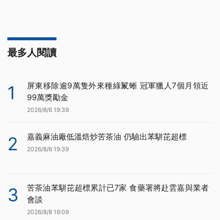
最多人閱讀
屏東移除逾9萬隻外來種綠鬣蜥 冠軍獵人7個月領近
1
99萬獎勵金
2026/8/6 19:39
嘉義麻油廠低溫焙炒苦茶油 仍驗出苯駢芘超標
2
2026/8/6 19:39
苦茶油苯駢芘超標累計已7家 食藥署將赴雲嘉與業者
3
會談
2026/8/8 19:09