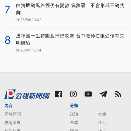
白海豚颱風路徑仍有變數 氣象署：不會形成三颱共
7
舞
2026/8/6 13:02
遭準國一生持斷裂掃把攻擊 台中教師右眼受傷有失
8
明風險
2026/8/7 12:34
內容
分類
即時新聞
政治
社會
專題策展
全球
生活
數位敘事
兩岸
地方