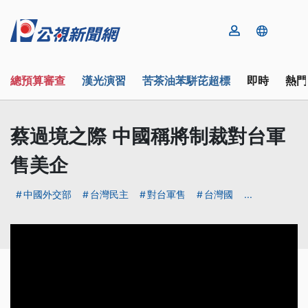
總預算審查
漢光演習
苦茶油苯駢芘超標
即時
熱門
蔡過境之際 中國稱將制裁對台軍
售美企
中國外交部
台灣民主
對台軍售
台灣國
...