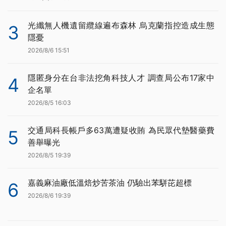
光纖無人機遺留纜線遍布森林 烏克蘭指控造成生態
3
隱憂
2026/8/6 15:51
隱匿身分在台非法挖角科技人才 調查局公布17家中
4
企名單
2026/8/5 16:03
交通局科長帳戶多63萬遭疑收賄 為民眾代墊醫藥費
5
善舉曝光
2026/8/5 19:39
嘉義麻油廠低溫焙炒苦茶油 仍驗出苯駢芘超標
6
2026/8/6 19:39