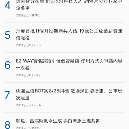
隱匿身分在台非法挖角科技人才 調查局公布17家中
4
企名單
2026/8/5 16:03
丹麥首批11個月役期新兵入伍 19歲公主放棄薪資無
5
償服役
2026/8/4 12:35
EZ WAY實名認證引發個資疑慮 使用方式與爭議內容
6
一次看
2026/8/4 16:47
桃園巨蛋BOT案8/25開標 散場規劃增捷運、公車班
7
次疏運
2026/8/3 12:34
鯨魚、昌鴻颱風今生成 與白海豚三颱共舞
8
2026/8/5 19:39