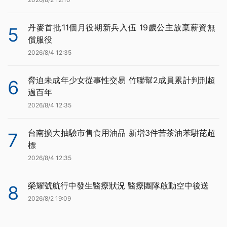
丹麥首批11個月役期新兵入伍 19歲公主放棄薪資無
5
償服役
2026/8/4 12:35
脅迫未成年少女從事性交易 竹聯幫2成員累計判刑超
6
過百年
2026/8/4 12:35
台南擴大抽驗市售食用油品 新增3件苦茶油苯駢芘超
7
標
2026/8/4 12:35
榮耀號航行中發生醫療狀況 醫療團隊啟動空中後送
8
2026/8/2 19:09