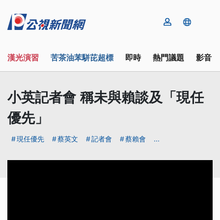
漢光演習
苦茶油苯駢芘超標
即時
熱門議題
影音
小英記者會 稱未與賴談及「現任
優先」
現任優先
蔡英文
記者會
蔡賴會
...