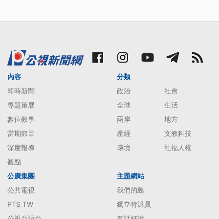
內容
分類
即時新聞
政治
社會
專題策展
全球
生活
數位敘事
兩岸
地方
當期節目
產經
文教科技
深度報導
環境
社福人權
觀點
公廣集團
主題網站
公共電視
我們的島
PTS TW
獨立特派員
公視台語台
有話好說