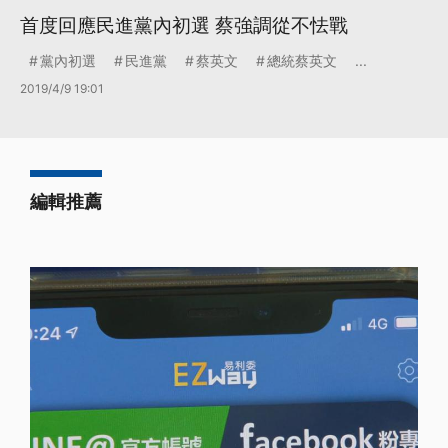
首度回應民進黨內初選 蔡強調從不怯戰
黨內初選
民進黨
蔡英文
總統蔡英文
...
2019/4/9 19:01
編輯推薦