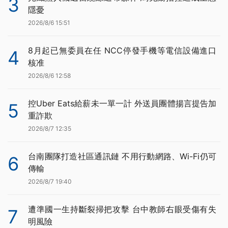
3
隱憂
2026/8/6 15:51
8月起已無委員在任 NCC停發手機等電信設備進口
4
核准
2026/8/6 12:58
控Uber Eats給薪未一單一計 外送員團體揚言提告加
5
重詐欺
2026/8/7 12:35
台南團隊打造社區通訊鏈 不用行動網路、Wi-Fi仍可
6
傳輸
2026/8/7 19:40
遭準國一生持斷裂掃把攻擊 台中教師右眼受傷有失
7
明風險