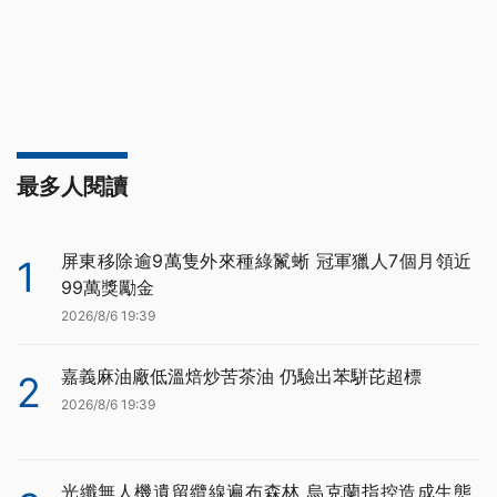
最多人閱讀
屏東移除逾9萬隻外來種綠鬣蜥 冠軍獵人7個月領近
1
99萬獎勵金
2026/8/6 19:39
嘉義麻油廠低溫焙炒苦茶油 仍驗出苯駢芘超標
2
2026/8/6 19:39
光纖無人機遺留纜線遍布森林 烏克蘭指控造成生態