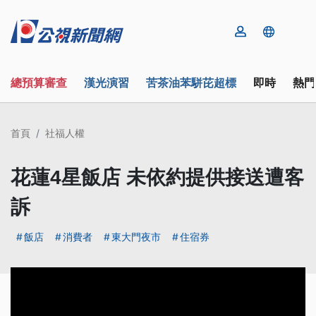
總預算審查
漢光演習
苦茶油苯駢芘超標
即時
熱門
首頁
社福人權
花蓮4星飯店 未依約提供接送遭客
訴
飯店
消費者
東大門夜市
住宿券