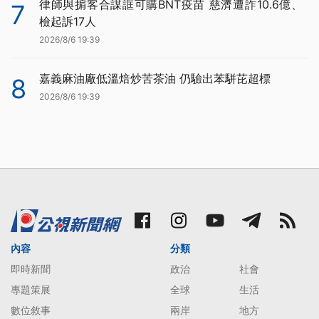
律師與掮客合謀誆可購BNT疫苗 慈濟遭詐10.6億、
7
檢起訴17人
2026/8/6 19:39
嘉義麻油廠低溫焙炒苦茶油 仍驗出苯駢芘超標
8
2026/8/6 19:39
內容
分類
即時新聞
政治
社會
專題策展
全球
生活
數位敘事
兩岸
地方