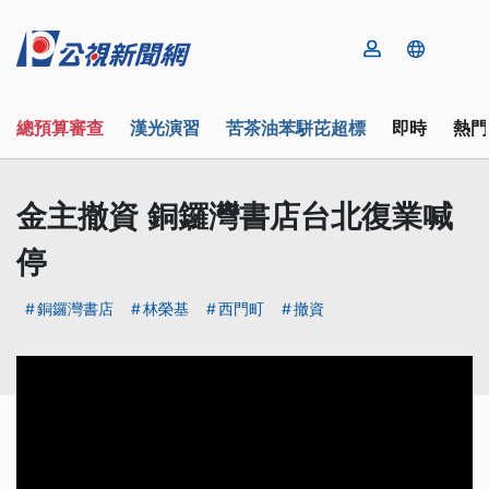
總預算審查
漢光演習
苦茶油苯駢芘超標
即時
熱門
金主撤資 銅鑼灣書店台北復業喊
停
銅鑼灣書店
林榮基
西門町
撤資