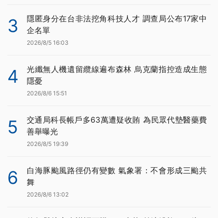
隱匿身分在台非法挖角科技人才 調查局公布17家中
3
企名單
2026/8/5 16:03
光纖無人機遺留纜線遍布森林 烏克蘭指控造成生態
4
隱憂
2026/8/6 15:51
交通局科長帳戶多63萬遭疑收賄 為民眾代墊醫藥費
5
善舉曝光
2026/8/5 19:39
白海豚颱風路徑仍有變數 氣象署：不會形成三颱共
6
舞
2026/8/6 13:02