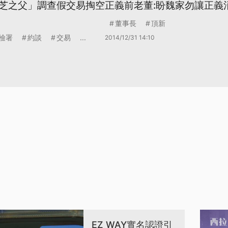
芝之父」調查假交易掏空
正義前老董:盼魏家勿讓正義
董事長
頂新
檢署
約談
交易
...
2014/12/31 14:10
EZ WAY實名認證引