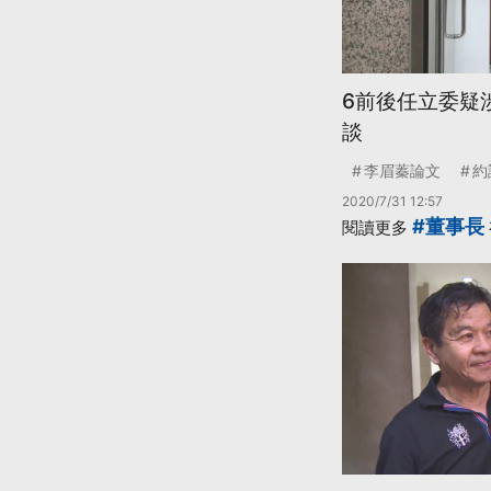
6前後任立委疑
談
李眉蓁論文
約
2020/7/31 12:57
#董事長
閱讀更多