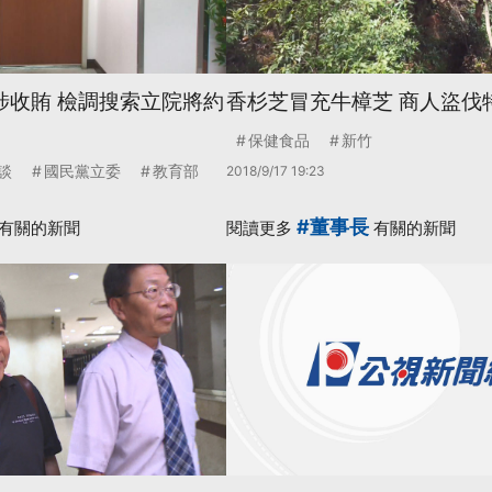
涉收賄 檢調搜索立院將約
香杉芝冒充牛樟芝 商人盜伐
保健食品
新竹
談
國民黨立委
教育部
2018/9/17 19:23
#董事長
有關的新聞
閱讀更多
有關的新聞