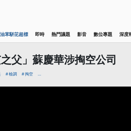
油苯駢芘超標
即時
熱門議題
影音
數位專題
深度
芝之父」蘇慶華涉掏空公司
長
檢調
掏空
...