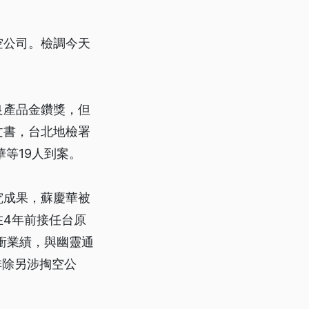
空公司。檢調今天
。
良產品金鑽獎，但
文書，台北地檢署
華等19人到案。
究成果，蘇慶華被
在4年前接任台原
衝業績，與幽靈通
排除另涉掏空公