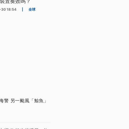
裝置奏效嗎？
-30 18:54
|
全球
海警 另一颱風「鯨魚」