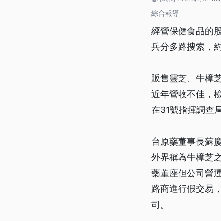
綜合報導
經營保健食品的
兵分多路搜索，約
販售靈芝、牛樟
近年營收不佳，
在31號指揮調查
台原藥董事長蘇
外界稱為牛樟芝
藥董座但公司營運
路商進行假交易，
司。