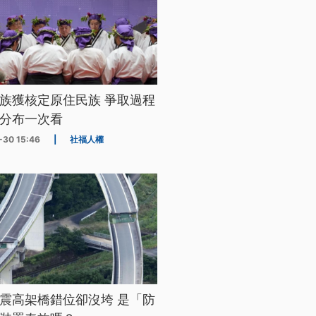
族獲核定原住民族 爭取過程
分布一次看
-30 15:46
|
社福人權
震高架橋錯位卻沒垮 是「防