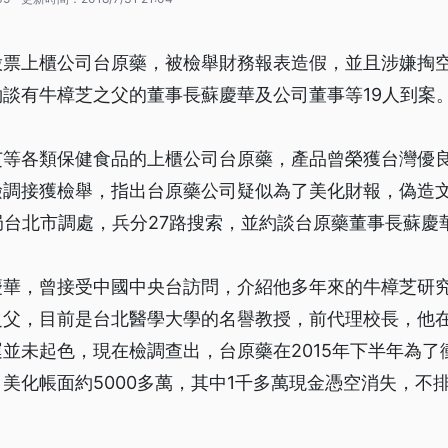
股票上櫃公司台原藥，被檢舉財務報表造假，並且涉嫌掏
談有牛樟芝之父的董事長蘇慶華及公司董事等19人到案
芝等各類保健食品的上櫃公司台原藥，產品曾榮獲台灣優
檢調接獲檢舉，指出台原藥公司疑似為了美化財報，偽造
局台北市調處，兵分27路搜索，並約談台原藥董事長蘇慶
慶華，曾接受中國中央台訪問，介紹他多年來的牛樟芝研
之父，目前是台北醫學大學的名譽教授，前代理校長，他
並未起色，現在檢調查出，台原藥在2015年下半年為了
美化帳面約5000多萬，其中1千多萬現金憑空消失，不