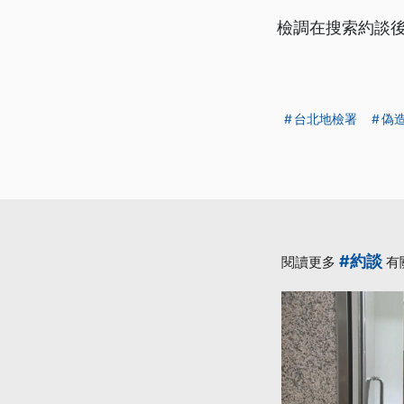
檢調在搜索約談
台北地檢署
偽
#約談
閱讀更多
有