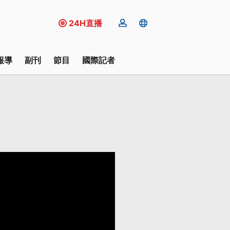
24H直播
報導
副刊
節目
國際記者