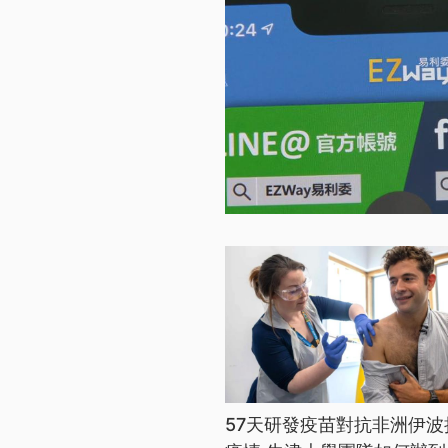
57天研發疫苗對抗非洲伊波