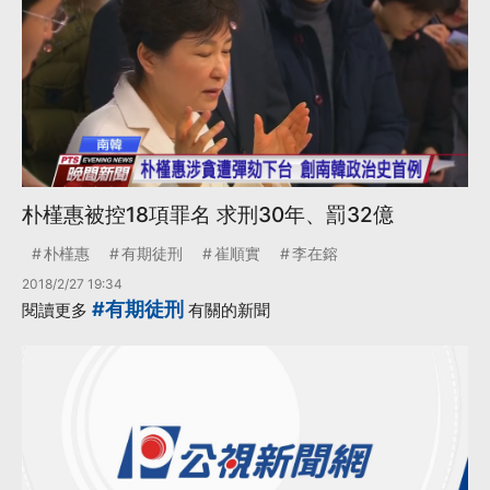
朴槿惠被控18項罪名 求刑30年、罰32億
朴槿惠
有期徒刑
崔順實
李在鎔
2018/2/27 19:34
#有期徒刑
閱讀更多
有關的新聞