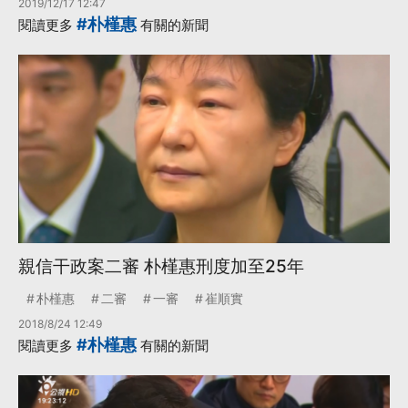
2019/12/17 12:47
#朴槿惠
閱讀更多
有關的新聞
親信干政案二審 朴槿惠刑度加至25年
朴槿惠
二審
一審
崔順實
2018/8/24 12:49
#朴槿惠
閱讀更多
有關的新聞