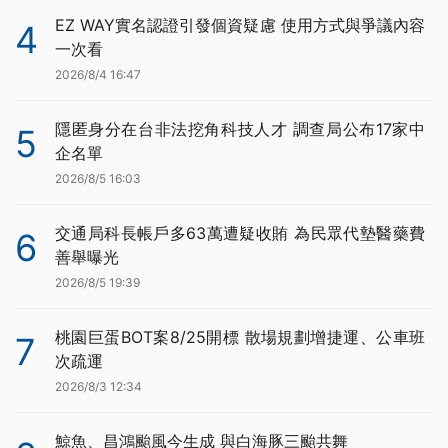
EZ WAY實名認證引發個資疑慮 使用方式與爭議內容
4
一次看
2026/8/4 16:47
隱匿身分在台非法挖角科技人才 調查局公布17家中
5
企名單
2026/8/5 16:03
交通局科長帳戶多63萬遭疑收賄 為民眾代墊醫藥費
6
善舉曝光
2026/8/5 19:39
桃園巨蛋BOT案8/25開標 散場規劃增捷運、公車班
7
次疏運
2026/8/3 12:34
鯨魚、昌鴻颱風今生成 與白海豚三颱共舞