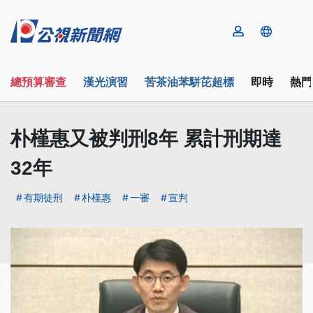
總預算審查
漢光演習
苦茶油苯駢芘超標
即時
熱門
朴槿惠又被判刑8年 累計刑期達
32年
有期徒刑
朴槿惠
一審
宣判