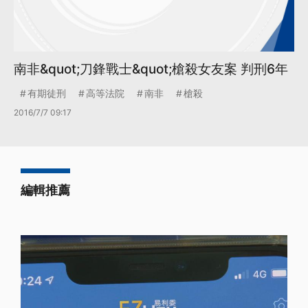
南非&quot;刀鋒戰士&quot;槍殺女友案 判刑6年
有期徒刑
高等法院
南非
槍殺
2016/7/7 09:17
編輯推薦