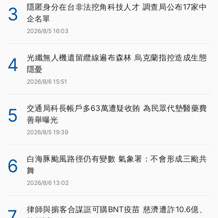
隱匿身分在台非法挖角科技人才 調查局公布17家中
3
企名單
2026/8/5 16:03
光纖無人機遺留纜線遍布森林 烏克蘭指控造成生態
4
隱憂
2026/8/6 15:51
交通局科長帳戶多63萬遭疑收賄 為民眾代墊醫藥費
5
善舉曝光
2026/8/5 19:39
白海豚颱風路徑仍有變數 氣象署：不會形成三颱共
6
舞
2026/8/6 13:02
律師與掮客合謀誆可購BNT疫苗 慈濟遭詐10.6億、
7