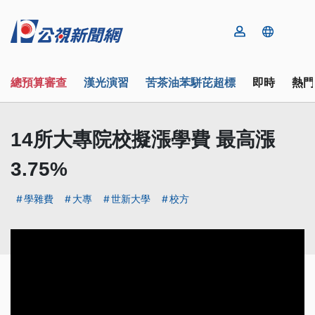
總預算審查
漢光演習
苦茶油苯駢芘超標
即時
熱門
14所大專院校擬漲學費 最高漲
3.75%
學雜費
大專
世新大學
校方