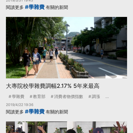
2019/5/31 19:45
#學雜費
閱讀更多
有關的新聞
大專院校學雜費調幅2.17% 5年來最高
學雜費
教育部
消費者物價指數
調漲
...
2019/4/22 19:36
#學雜費
閱讀更多
有關的新聞