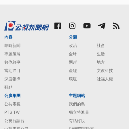
內容
分類
即時新聞
政治
社會
專題策展
全球
生活
數位敘事
兩岸
地方
當期節目
產經
文教科技
深度報導
環境
社福人權
觀點
公廣集團
主題網站
公共電視
我們的島
PTS TW
獨立特派員
公視台語台
有話好說
中華電視公司
P#新聞實驗室