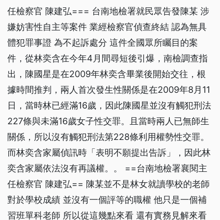
任檢察官 陳建弘=== 台南地檢署就民眾告發陳某 涉
嫌妨害性自主等案件 業經檢察官偵查終結 認為無具
體犯罪事證 為不起訴處分 這件全國眾所矚目的案
件，從林奕含在今年4月間尋短後引爆，南檢調查指
出，陳國星是在2009年林奕含畢業後開始交往，根
據時間推判，兩人首次發生性關係是在2009年8月11
日，當時林已經滿16歲，因此陳國星並沒有觸犯刑法
227條與未滿16歲女子性交罪。且當時兩人已無師生
關係，所以沒有觸犯刑法第228條利用權勢性交罪。
而林奕含家屬偵訊時「表明不願提出告訴」，因此林
奕含家屬依法沒有再議權。。 ==台南地檢署襄閱主
任檢察官 陳建弘== 陳某並不是林女就讀學校的老師
對於學校成績 並沒有一個評等的職權 他只是一個補
習班單科老師 所以從這幾點來看 還有實務見解來看