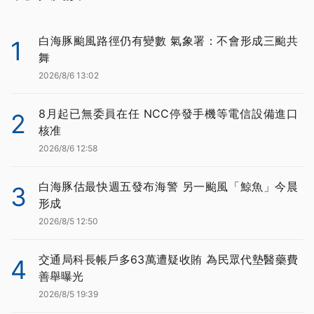
白海豚颱風路徑仍有變數 氣象署：不會形成三颱共
1
舞
2026/8/6 13:02
8月起已無委員在任 NCC停發手機等電信設備進口
2
核准
2026/8/6 12:58
白海豚估最快週五發布海警 另一颱風「鯨魚」今晨
3
形成
2026/8/5 12:50
交通局科長帳戶多63萬遭疑收賄 為民眾代墊醫藥費
4
善舉曝光
2026/8/5 19:39