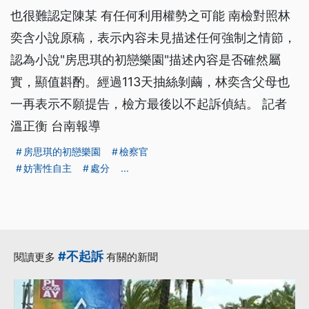
也很難認定陳某 有任何利用權勢之可能 南檢對照林
奕含小說原稿，表示內容未見描述任何強制之情節，
認為小說"房思琪的初戀樂園"描述內容是否確然屬
實，顯值斟酌。經過113天抽絲剝繭，林奕含父母也
一再表示不願提告，檢方最後以不起訴偵結。 記者
溫正衡 台南報導
房思琪的初戀樂園
檢察官
妨害性自主
處分
...
#不起訴
閱讀更多
有關的新聞