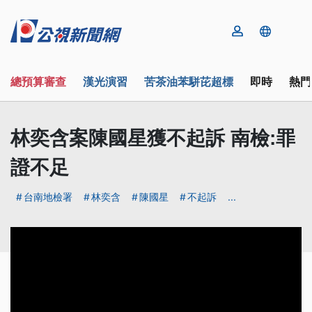
總預算審查
漢光演習
苦茶油苯駢芘超標
即時
熱門
林奕含案陳國星獲不起訴 南檢:罪
證不足
台南地檢署
林奕含
陳國星
不起訴
...