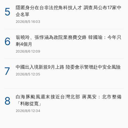
隱匿身分在台非法挖角科技人才 調查局公布17家中
5
企名單
2026/8/5 16:03
翁曉玲、張惇涵為政院業務費交鋒 韓國瑜：今年只
6
剩4個月
2026/8/6 12:09
中國出入境新規9月上路 陸委會示警增赴中安全風險
7
2026/8/5 12:35
白海豚颱風週末接近台灣北部 蔣萬安：北市整備
8
「料敵從寬」
2026/8/6 12:34