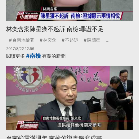
林奕含案陳星獲不起訴 南檢:罪證不足
台南地檢署
林奕含
不起訴
陳國星
...
2017/8/22 12:56
#南檢
閱讀更多
有關的新聞
台南強震滿週年 南檢偵辦實錄寫成書