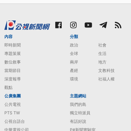
內容
分類
即時新聞
政治
社會
專題策展
全球
生活
數位敘事
兩岸
地方
當期節目
產經
文教科技
深度報導
環境
社福人權
觀點
公廣集團
主題網站
公共電視
我們的島
PTS TW
獨立特派員
公視台語台
有話好說
中華電視公司
P#新聞實驗室