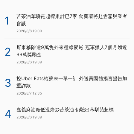
苦茶油苯駢芘超標累計已7家 食藥署將赴雲嘉與業者
1
會談
2026/8/8 19:09
屏東移除逾9萬隻外來種綠鬣蜥 冠軍獵人7個月領近
2
99萬獎勵金
2026/8/6 19:39
控Uber Eats給薪未一單一計 外送員團體揚言提告加
3
重詐欺
2026/8/7 12:35
嘉義麻油廠低溫焙炒苦茶油 仍驗出苯駢芘超標
4
2026/8/6 19:39