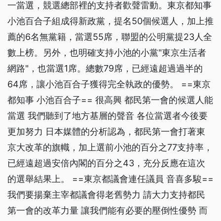
一當選，競選總部裡的支持者歡聲雷動。東京都知事
小池百合子組成得新政黨，提名50個候選人，加上推
薦的6名無黨籍，當選55席，聯盟的公明黨提23人全
數上榜。另外，也明確支持小池的小黨"東京生活者
網路"，也當選1席。總數79席，已經遠超過過半的
64席，讓小池百合子獲得完全執政的優勢。 ==東京
都知事 小池百合子== 很高興 都民第一會的候選人能
當選 我們聽到了地方基層的聲音 各位當選者今後要
更加努力 日本媒體的分析認為，都民第一會打著東
京大改革的旗幟，加上選前小池的百分之77支持率，
已經遠超過安倍內閣的百分之43，充分反應在這次
的選舉結果上。 ==東京都議會連任議員 音喜多駿==
我們要揚棄主宰都議會得老舊勢力 請大力支持都民
第一會的改革力量 讓我們能有必要的壓倒性優勢 而