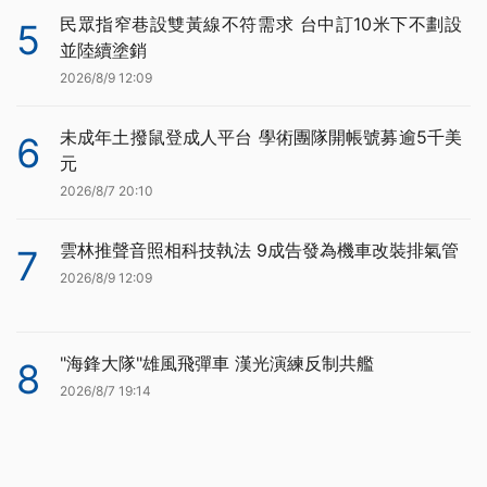
民眾指窄巷設雙黃線不符需求 台中訂10米下不劃設
5
並陸續塗銷
2026/8/9 12:09
未成年土撥鼠登成人平台 學術團隊開帳號募逾5千美
6
元
2026/8/7 20:10
雲林推聲音照相科技執法 9成告發為機車改裝排氣管
7
2026/8/9 12:09
"海鋒大隊"雄風飛彈車 漢光演練反制共艦
8
2026/8/7 19:14