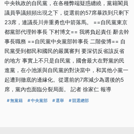
中央執政的自民黨，在各種弊端疑惑纏繞，黨籍閣員
議員爭議頻頻出現之下，從選前的57席暴跌到只剩下
23席，連議長川井重勇也中箭落馬。 ==自民黨東京
都黨部代理幹事長 下村博文== 我將負起責任 辭去幹
事長職務 ==自民黨中央黨部幹事長 二階俊博== 自
民黨受到都民和國民的嚴厲審判 要深切反省該反省
的地方 事實上不只是自民黨，國會最大在野黨的民
進黨，在小池派與自民黨的對決當中，和其他小黨一
起遭到徹底的邊緣化。從選前的7席減少為選後的5
席，黨內也面臨分裂局面。 記者 徐家仁 報導
無黨籍
中央黨部
選舉
競選總部