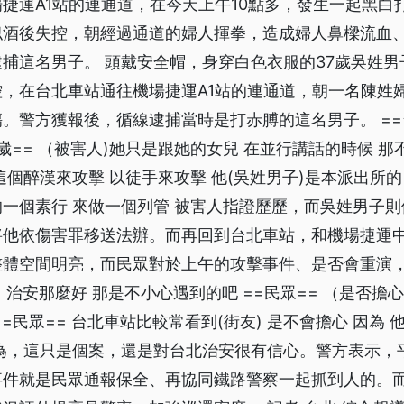
捷運A1站的連通道，在今天上午10點多，發生一起黑白
似酒後失控，朝經過通道的婦人揮拳，造成婦人鼻樑流血
捕這名男子。 頭戴安全帽，身穿白色衣服的37歲吳姓男
，在台北車站通往機場捷運A1站的連通道，朝一名陳姓
。警方獲報後，循線逮捕當時是打赤膊的這名男子。 =
聖崴== （被害人)她只是跟她的女兒 在並行講話的時候 
這個醉漢來攻擊 以徒手來攻擊 他(吳姓男子)是本派出所的
一個素行 來做一個列管 被害人指證歷歷，而吳姓男子
將他依傷害罪移送法辦。而再回到台北車站，和機場捷運
整體空間明亮，而民眾對於上午的攻擊事件、是否會重演
= 治安那麼好 那是不小心遇到的吧 ==民眾== （是否擔心
=民眾== 台北車站比較常看到(街友) 是不會擔心 因為
為，這只是個案，還是對台北治安很有信心。警方表示，
事件就是民眾通報保全、再協同鐵路警察一起抓到人的。