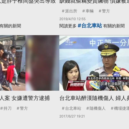
 竟是脖子椎間盤突出導致
缺錢就偷竊變賣贓物 慣嫌被
派出所
車輛
警方
2019/4/10 12:55
#台北車站
有關的新聞
閱讀更多
有關的新聞
人案 女嫌遭警方逮捕
台北車站醉漢隨機傷人 婦人
持刀
警方
台北車站
隨機傷人
機場捷
2017/6/27 19:21