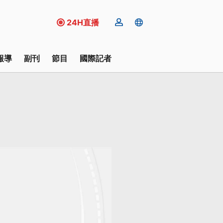
24H直播
報導
副刊
節目
國際記者