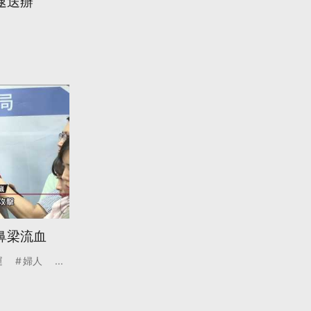
逮送辦
鼻梁流血
運
婦人
...