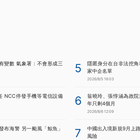
有變數 氣象署：不會形成三
隱匿身分在台非法挖角科
5
家中企名單
2026/8/5 16:03
任 NCC停發手機等電信設備
翁曉玲、張惇涵為政院
6
年只剩4個月
2026/8/6 12:09
發布海警 另一颱風「鯨魚」
中國出入境新規9月上路
7
風險