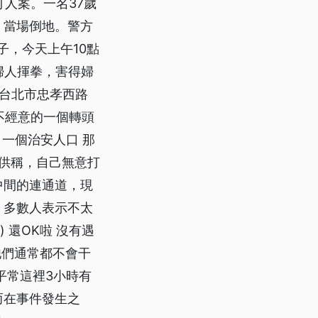
打人案。一名37歲
、當場倒地。警方
子，今天上午10點
婦人揮拳，害得婦
=台北市忠孝西路
那不經意的一個轉頭
 一個治安人口 那
則供稱，自己無意打
中間的連通道，現
，多數人表示不太
) 還OK啦 沒有遇
 他們通常都不會干
平常這裡3小時有
而在事件發生之