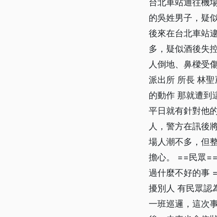
台北車站通往機場
的吳姓男子，疑
後來在台北車站逮
多，疑似酒後失控
人倒地、鼻樑受傷
派出所 所長 林
的動作 那就遭到
平日就有針對他的
人，警方在訊後
場人潮不多，但
擔心。 ==民眾=
過什麼不好的事 =
擾別人 有民眾認
一班巡邏，這次