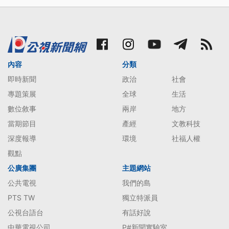
內容
分類
即時新聞
政治
社會
專題策展
全球
生活
數位敘事
兩岸
地方
當期節目
產經
文教科技
深度報導
環境
社福人權
觀點
公廣集團
主題網站
公共電視
我們的島
PTS TW
獨立特派員
公視台語台
有話好說
中華電視公司
P#新聞實驗室