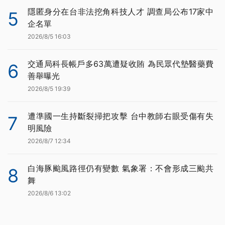
隱匿身分在台非法挖角科技人才 調查局公布17家中
5
企名單
2026/8/5 16:03
交通局科長帳戶多63萬遭疑收賄 為民眾代墊醫藥費
6
善舉曝光
2026/8/5 19:39
遭準國一生持斷裂掃把攻擊 台中教師右眼受傷有失
7
明風險
2026/8/7 12:34
白海豚颱風路徑仍有變數 氣象署：不會形成三颱共
8
舞
2026/8/6 13:02