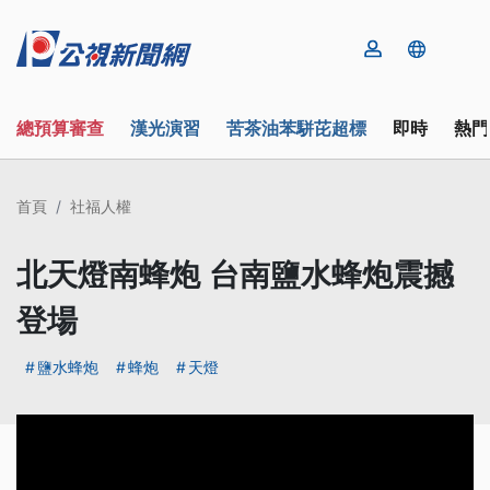
總預算審查
漢光演習
苦茶油苯駢芘超標
即時
熱門
首頁
社福人權
北天燈南蜂炮 台南鹽水蜂炮震撼
登場
鹽水蜂炮
蜂炮
天燈