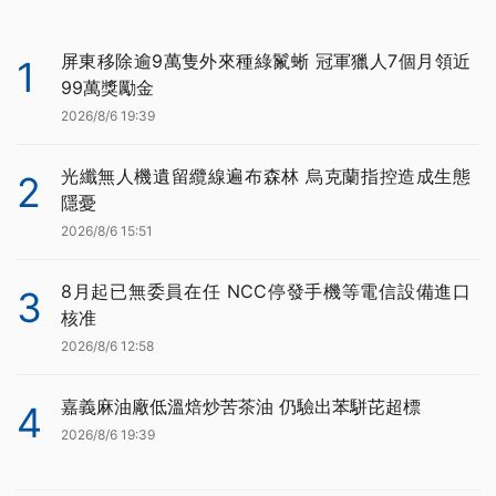
屏東移除逾9萬隻外來種綠鬣蜥 冠軍獵人7個月領近
1
99萬獎勵金
2026/8/6 19:39
光纖無人機遺留纜線遍布森林 烏克蘭指控造成生態
2
隱憂
2026/8/6 15:51
8月起已無委員在任 NCC停發手機等電信設備進口
3
核准
2026/8/6 12:58
嘉義麻油廠低溫焙炒苦茶油 仍驗出苯駢芘超標
4
2026/8/6 19:39